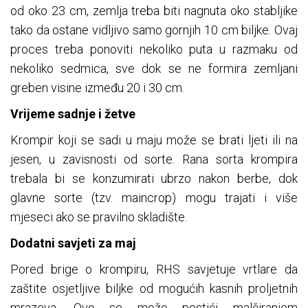
od oko 23 cm, zemlja treba biti nagnuta oko stabljike
tako da ostane vidljivo samo gornjih 10 cm biljke. Ovaj
proces treba ponoviti nekoliko puta u razmaku od
nekoliko sedmica, sve dok se ne formira zemljani
greben visine između 20 i 30 cm.
Vrijeme sadnje i žetve
Krompir koji se sadi u maju može se brati ljeti ili na
jesen, u zavisnosti od sorte. Rana sorta krompira
trebala bi se konzumirati ubrzo nakon berbe, dok
glavne sorte (tzv. maincrop) mogu trajati i više
mjeseci ako se pravilno skladište.
Dodatni savjeti za maj
Pored brige o krompiru, RHS savjetuje vrtlare da
zaštite osjetljive biljke od mogućih kasnih proljetnih
mrazeva. Ovo se može postići malčiranjem