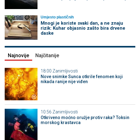
Umjesto plastičnih
Mnogi je koriste svaki dan, a ne znaju
rizik: Kuhar objasnio zašto bira drvene
daske
Najnovije
Najčitanije
18:00
Zanimljivosti
Nove snimke Sunca otkrile fenomen koji
nikada ranije nije viđen
10:56
Zanimljivosti
Otkriveno moćno oružje protiv raka? Toksin
morskog krastavca