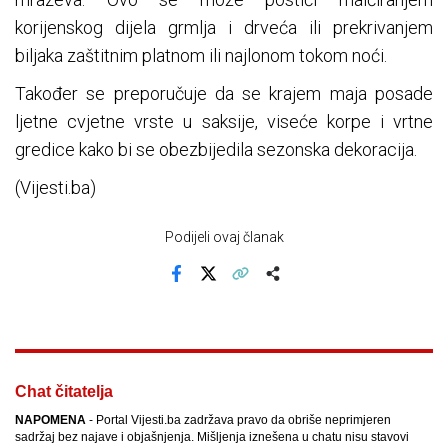
korijenskog dijela grmlja i drveća ili prekrivanjem
biljaka zaštitnim platnom ili najlonom tokom noći.
Također se preporučuje da se krajem maja posade
ljetne cvjetne vrste u saksije, viseće korpe i vrtne
gredice kako bi se obezbijedila sezonska dekoracija.
(Vijesti.ba)
Podijeli ovaj članak
Facebook
X
Kopiraj link
Više
Chat čitatelja
NAPOMENA
- Portal Vijesti.ba zadržava pravo da obriše neprimjeren
sadržaj bez najave i objašnjenja. Mišljenja iznešena u chatu nisu stavovi