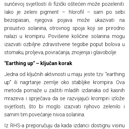
sunčevoj svjetlosti ili fizički oštećen može pozeleniti.
Iako je zeleni pigment – hlorofil – sam po sebi
bezopasan, njegova pojava može ukazivati na
prisustvo solanina, otrovnog spoja koji se prirodno
nalazi u krompiru. Povišene količine solanina mogu
izazvati ozbiljne zdravstvene tegobe poput bolova u
stomaku, proljeva, povraćanja, znojenja i glavobolje.
"Earthing up" – ključan korak
Jedna od ključnih aktivnosti u maju jeste tzv. "earthing
up" ili nagrtanje zemlje oko stabljike krompira. Ova
metoda pomaže u zaštiti mladih izdanaka od kasnih
mrazeva i sprječava da se razvijajući krompiri izlože
svjetlosti, što bi moglo izazvati njihovo zelenilo i
samim tim povećanje nivoa solanina.
Iz RHS-a preporučuju da kada izdanci dostignu visinu