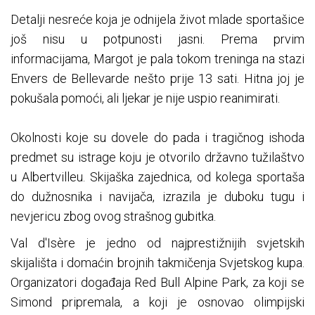
Detalji nesreće koja je odnijela život mlade sportašice
još nisu u potpunosti jasni. Prema prvim
informacijama, Margot je pala tokom treninga na stazi
Envers de Bellevarde nešto prije 13 sati. Hitna joj je
pokušala pomoći, ali ljekar je nije uspio reanimirati.
Okolnosti koje su dovele do pada i tragičnog ishoda
predmet su istrage koju je otvorilo državno tužilaštvo
u Albertvilleu. Skijaška zajednica, od kolega sportaša
do dužnosnika i navijača, izrazila je duboku tugu i
nevjericu zbog ovog strašnog gubitka.
Val d'Isère je jedno od najprestižnijih svjetskih
skijališta i domaćin brojnih takmičenja Svjetskog kupa.
Organizatori događaja Red Bull Alpine Park, za koji se
Simond pripremala, a koji je osnovao olimpijski