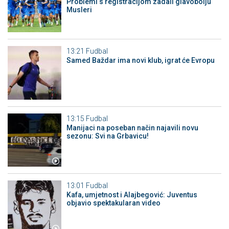
Problemi s registracijom zadali glavobolju
Musleri
13:21
Fudbal
Samed Baždar ima novi klub, igrat će Evropu
13:15
Fudbal
Manijaci na poseban način najavili novu
sezonu: Svi na Grbavicu!
13:01
Fudbal
Kafa, umjetnost i Alajbegović: Juventus
objavio spektakularan video