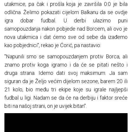
utakmice, pa čak i prošla koja je završila 0:0 je bila
odlična. Želimo pokazati cijelom Balkanu da se ovdje
igra dobar fudbal. U derbi ulazimo puni
samopouzdanja nakon pobjede nad Borcem, ali ovo je
nova utakmica i dat ćemo sve od sebe da izađemo
kao pobjednici", rekao je Ćorić, pa nastavio:
"Napunili smo se samopouzdanjem protiv Borca, ali
znamo protiv koga igramo i da će se pitati nešto i
druga strana. Idemo dati svoj maksimum. Ja sam
siguran da je Željo većim dijelom sezone, barem 20 ili
21 kolo, bio među tri ekipe koje su igrale najljepši
fudbal u ligi. Nadam se da će na derbiju i faktor sreće
biti na našoj strani, on je uvijek bitan".