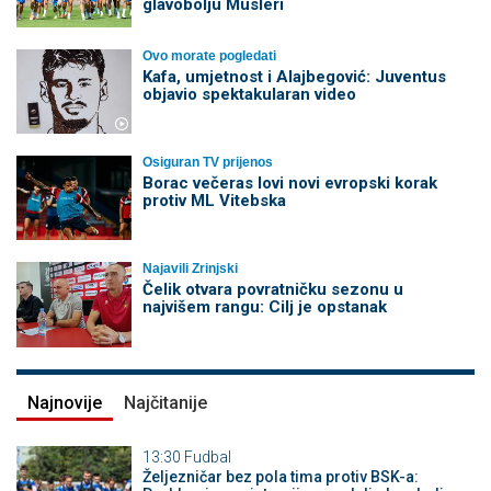
glavobolju Musleri
Ovo morate pogledati
Kafa, umjetnost i Alajbegović: Juventus
objavio spektakularan video
Osiguran TV prijenos
Borac večeras lovi novi evropski korak
protiv ML Vitebska
Najavili Zrinjski
Čelik otvara povratničku sezonu u
najvišem rangu: Cilj je opstanak
Najnovije
Najčitanije
13:30
Fudbal
Željezničar bez pola tima protiv BSK-a: