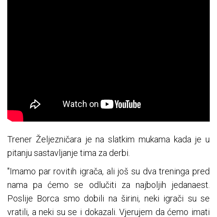
Trener Željezničara je na slatkim mukama kada je u
pitanju sastavljanje tima za derbi.
"Imamo par rovitih igrača, ali još su dva treninga pred
nama pa ćemo se odlučiti za najboljih jedanaest.
Poslije Borca smo dobili na širini, neki igrači su se
vratili, a neki su se i dokazali. Vjerujem da ćemo imati