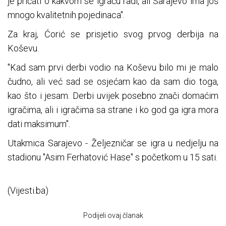
je pričati o kakvom se igraču radi, ali Sarajevo ima još
mnogo kvalitetnih pojedinaca".
Za kraj, Ćorić se prisjetio svog prvog derbija na
Koševu.
"Kad sam prvi derbi vodio na Koševu bilo mi je malo
čudno, ali već sad se osjećam kao da sam dio toga,
kao što i jesam. Derbi uvijek posebno znači domaćim
igračima, ali i igračima sa strane i ko god ga igra mora
dati maksimum".
Utakmica Sarajevo - Željezničar se igra u nedjelju na
stadionu "Asim Ferhatović Hase" s početkom u 15 sati.
(Vijesti.ba)
Podijeli ovaj članak