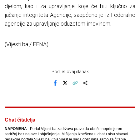
djelom, kao i za upravljanje, koje će biti ključno za
jačanje integriteta Agencije, saopćeno je iz Federalne
agencije za upravljanje oduzetom imovinom.
(Vijesti.ba / FENA)
Podijeli ovaj članak
Facebook
X
Kopiraj link
Više
Chat čitatelja
NAPOMENA
- Portal Vijesti.ba zadržava pravo da obriše neprimjeren
sadržaj bez najave i objašnjenja. Mišljenja iznešena u chatu nisu stavovi
redakcije portala Vijesti.ba. Ova vijest je sada dostupna samo za čitanje.