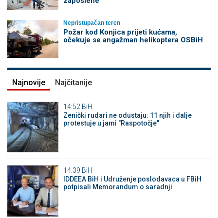
zaposlene
Nepristupačan teren
Požar kod Konjica prijeti kućama,
očekuje se angažman helikoptera OSBiH
Najnovije
Najčitanije
14:52
BiH
Zenički rudari ne odustaju: 11 njih i dalje
protestuje u jami "Raspotočje"
14:39
BiH
IDDEEA BiH i Udruženje poslodavaca u FBiH
potpisali Memorandum o saradnji