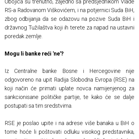
Obojica su trenutno, zajedno sa predsjednikom Vlade
RS-a Radovanom Viškovićem, i na potjernici Suda BiH,
zbog odbijanja da se odazovu na pozive Suda BiH i
državnog Tužilaštva koji ih terete za napad na ustavni
poredak zemlje.
Mogu li banke reći 'ne'?
Iz Centralne banke Bosne i Hercegovine nije
odgovoreno na upit Radija Slobodna Evropa (RSE) na
koji način će primati uplate novca namijenjenog za
sankcionisane političke partije, te kako će se dalje
postupati sa tim sredstvima.
RSE je poslao upite i na adrese više banaka u BiH o
tome hoće li poštovati odluku visokog predstavnika,