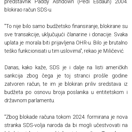
predstavnik Paddy Ashdown (Pedi Ešdaun) 2004.
blokirao račun SDS-u.
"To nije bilo samo budžetsko finansiranje, blokirane su
sve transakcije, uključujući članarine i donacije. Svaka
uplata je morala biti prijavljena OHR-u. Bilo je brutalno
teško funkcionisati u tim uslovima", rekao je Miličević.
Danas, kako kaže, SDS je i dalje na listi američkih
sankcija zbog čega je toj stranci prošle godine
zatvoren račun, te im je blokiran priliv sredstava iz
budžeta po osnovu broja poslanika u entitetskom i
državnom parlamentu.
"Zbog blokade računa tokom 2024. formirana je nova
stranka SDS-volja naroda da bi mogli učestvovati na