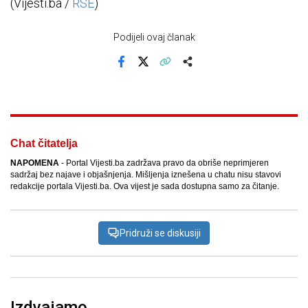
(Vijesti.ba /
RSE
)
Podijeli ovaj članak
Facebook
X
Kopiraj link
Više
Chat čitatelja
NAPOMENA
- Portal Vijesti.ba zadržava pravo da obriše neprimjeren
sadržaj bez najave i objašnjenja. Mišljenja iznešena u chatu nisu stavovi
redakcije portala Vijesti.ba. Ova vijest je sada dostupna samo za čitanje.
Pridruži se diskusiji
Izdvajamo