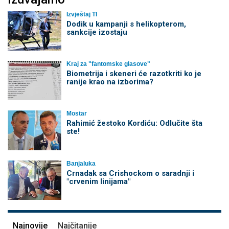
Izvještaj TI
Dodik u kampanji s helikopterom,
sankcije izostaju
Kraj za "fantomske glasove"
Biometrija i skeneri će razotkriti ko je
ranije krao na izborima?
Mostar
Rahimić žestoko Kordiću: Odlučite šta
ste!
Banjaluka
Crnadak sa Crishockom o saradnji i
"crvenim linijama"
Najnovije
Najčitanije