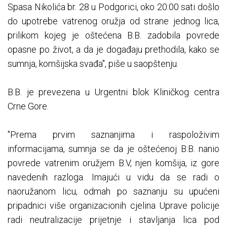
Spasa Nikolića br. 28 u Podgorici, oko 20:00 sati došlo
do upotrebe vatrenog oružja od strane jednog lica,
prilikom kojeg je oštećena B.B. zadobila povrede
opasne po život, a da je događaju prethodila, kako se
sumnja, komšijska svađa", piše u saopštenju.
B.B. je prevezena u Urgentni blok Kliničkog centra
Crne Gore.
"Prema prvim saznanjima i raspoloživim
informacijama, sumnja se da je oštećenoj B.B. nanio
povrede vatrenim oružjem B.V, njen komšija, iz gore
navedenih razloga. Imajući u vidu da se radi o
naoružanom licu, odmah po saznanju su upućeni
pripadnici više organizacionih cjelina Uprave policije
radi neutralizacije prijetnje i stavljanja lica pod