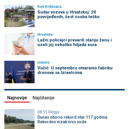
Kod Križevaca
Sudar vozova u Hrvatskoj: 20
povrijeđenih, šest osoba teško
Hrvatska
Lažni policajci prevarili stariju ženu i
uzeli joj nekoliko hiljada eura
Uskoro
Vučić: U septembru otvaramo fabriku
dronova sa Izraelcima
Najnovije
Najčitanije
08:55
Regija
Dunav oborio rekord star 117 godina:
Rekordno nizak nivo vode