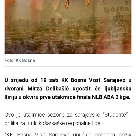
Foto: KK Bosna
U srijedu od 19 sati KK Bosna Visit Sarajevo u
dvorani Mirza Delibašić ugostit će ljubljansku
Iliriju u okviru prve utakmice finala NLB ABA 2 lige.
Ovo je utakmice sezone za sarajevske “Studente” i
prilika za titulu košarkaške regionalne lige.
“KK Bosna Visit Sarajevo upućuje poseban poziv