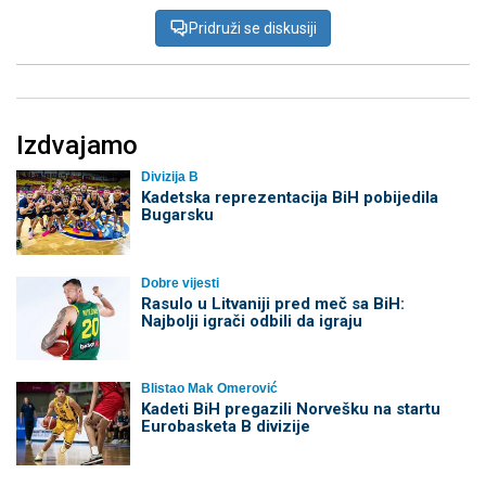
Pridruži se diskusiji
Izdvajamo
Divizija B
Kadetska reprezentacija BiH pobijedila
Bugarsku
Dobre vijesti
Rasulo u Litvaniji pred meč sa BiH:
Najbolji igrači odbili da igraju
Blistao Mak Omerović
Kadeti BiH pregazili Norvešku na startu
Eurobasketa B divizije