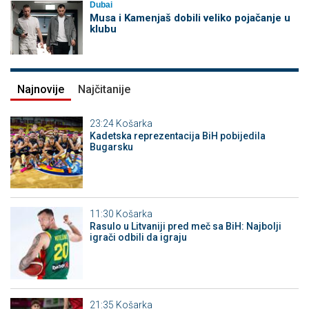
Dubai
Musa i Kamenjaš dobili veliko pojačanje u
klubu
Najnovije
Najčitanije
23:24
Košarka
Kadetska reprezentacija BiH pobijedila
Bugarsku
11:30
Košarka
Rasulo u Litvaniji pred meč sa BiH: Najbolji
igrači odbili da igraju
21:35
Košarka