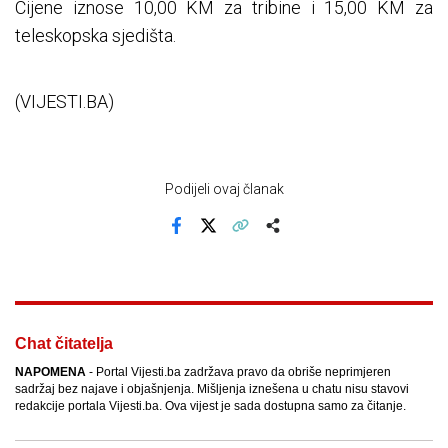
Cijene iznose 10,00 KM za tribine i 15,00 KM za
teleskopska sjedišta.
(VIJESTI.BA)
Podijeli ovaj članak
Facebook
X
Kopiraj link
Više
Chat čitatelja
NAPOMENA
- Portal Vijesti.ba zadržava pravo da obriše neprimjeren
sadržaj bez najave i objašnjenja. Mišljenja iznešena u chatu nisu stavovi
redakcije portala Vijesti.ba. Ova vijest je sada dostupna samo za čitanje.