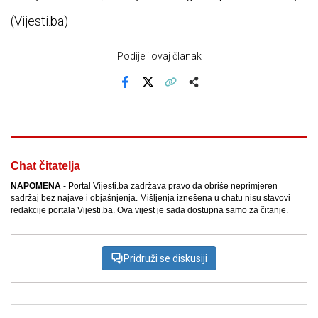
(Vijesti.ba)
Podijeli ovaj članak
Facebook
X
Kopiraj link
Više
Chat čitatelja
NAPOMENA
- Portal Vijesti.ba zadržava pravo da obriše neprimjeren
sadržaj bez najave i objašnjenja. Mišljenja iznešena u chatu nisu stavovi
redakcije portala Vijesti.ba. Ova vijest je sada dostupna samo za čitanje.
Pridruži se diskusiji