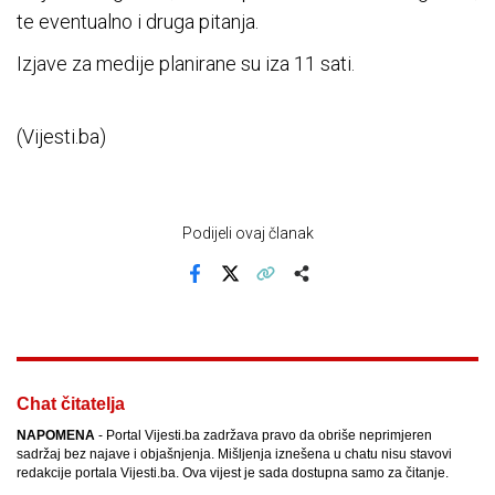
te eventualno i druga pitanja.
Izjave za medije planirane su iza 11 sati.
(Vijesti.ba)
Podijeli ovaj članak
Facebook
X
Kopiraj link
Više
Chat čitatelja
NAPOMENA
- Portal Vijesti.ba zadržava pravo da obriše neprimjeren
sadržaj bez najave i objašnjenja. Mišljenja iznešena u chatu nisu stavovi
redakcije portala Vijesti.ba. Ova vijest je sada dostupna samo za čitanje.