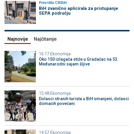
Potvrdila CBBiH
BiH zvanično aplicirala za pristupanje
SEPA području
Najnovije
Najčitanije
16:17
Ekonomija
Oko 150 izlagača stiže u Gradačac na 53.
Međunarodni sajam šljive
15:48
Ekonomija
Dolasci stranih turista u BiH smanjeni, dolasci
domaćih povećani
14:57
Ekonomija