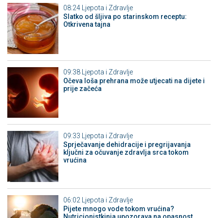
08:24
Ljepota i Zdravlje
Slatko od šljiva po starinskom receptu:
Otkrivena tajna
09:38
Ljepota i Zdravlje
Očeva loša prehrana može utjecati na dijete i
prije začeća
09:33
Ljepota i Zdravlje
Sprječavanje dehidracije i pregrijavanja
ključni za očuvanje zdravlja srca tokom
vrućina
06:02
Ljepota i Zdravlje
Pijete mnogo vode tokom vrućina?
Nutricionistkinja upozorava na opasnost