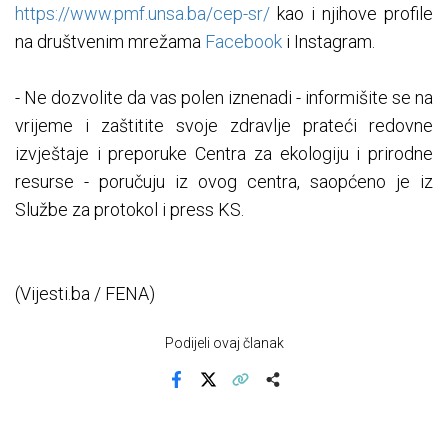
https://www.pmf.unsa.ba/cep-sr/
kao i njihove profile
na društvenim mrežama
Facebook
i Instagram.
- Ne dozvolite da vas polen iznenadi - informišite se na
vrijeme i zaštitite svoje zdravlje prateći redovne
izvještaje i preporuke Centra za ekologiju i prirodne
resurse - poručuju iz ovog centra, saopćeno je iz
Službe za protokol i press KS.
(Vijesti.ba / FENA)
Podijeli ovaj članak
Facebook
X
Kopiraj link
Više