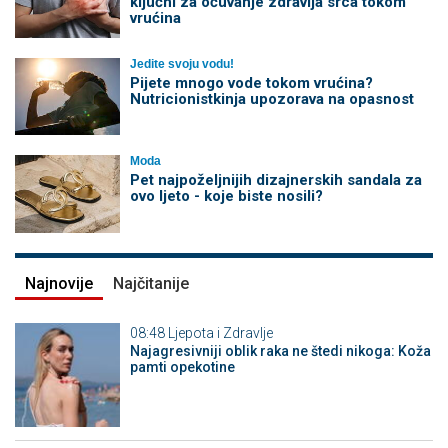
ključni za očuvanje zdravlja srca tokom
vrućina
Jedite svoju vodu!
Pijete mnogo vode tokom vrućina?
Nutricionistkinja upozorava na opasnost
Moda
Pet najpoželjnijih dizajnerskih sandala za
ovo ljeto - koje biste nosili?
Najnovije
Najčitanije
08:48
Ljepota i Zdravlje
Najagresivniji oblik raka ne štedi nikoga: Koža
pamti opekotine