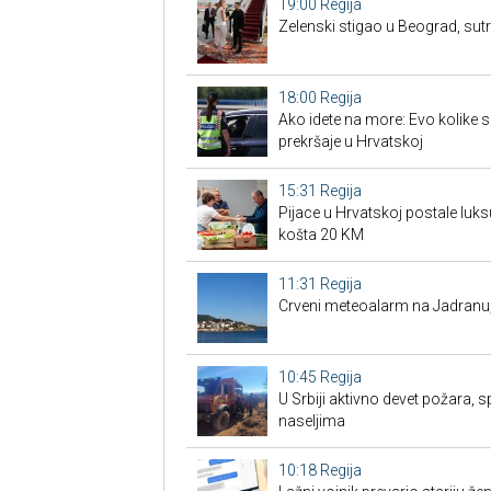
19:00
Regija
Zelenski stigao u Beograd, su
18:00
Regija
Ako idete na more: Evo kolike 
prekršaje u Hrvatskoj
15:31
Regija
Pijace u Hrvatskoj postale luk
košta 20 KM
11:31
Regija
Crveni meteoalarm na Jadranu
10:45
Regija
U Srbiji aktivno devet požara, s
naseljima
10:18
Regija