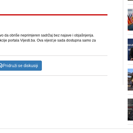
avo da obriše neprimjeren sadržaj bez najave i objašnjenja.
kcije portala Vijesti.ba. Ova vijest je sada dostupna samo za
Pridruži se diskusiji