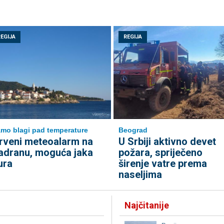
REGIJA
REGIJA
mo blagi pad temperature
Beograd
rveni meteoalarm na
U Srbiji aktivno devet
adranu, moguća jaka
požara, spriječeno
ura
širenje vatre prema
naseljima
Najčitanije