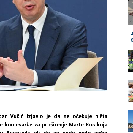
dar Vučić izjavio je da ne očekuje ništa
e komesarke za proširenje Marte Kos koja
tu Beogradu ali da se nada malo većoj