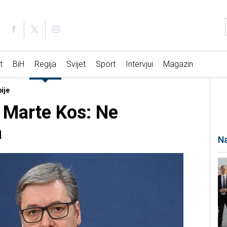
t
BiH
Regija
Svijet
Sport
Intervjui
Magazin
ije
i Marte Kos: Ne
a
Na