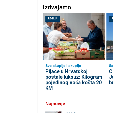
Izdvajamo
REGIJA
Sve skuplje i skuplje
Sa
Pijace u Hrvatskoj
C
postale luksuz: Kilogram
J
pojedinog voća košta 20
b
KM
Najnovije