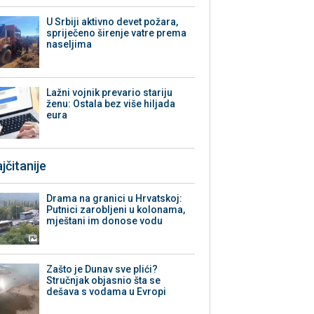
U Srbiji aktivno devet požara,
spriječeno širenje vatre prema
naseljima
Lažni vojnik prevario stariju
ženu: Ostala bez više hiljada
eura
jčitanije
Drama na granici u Hrvatskoj:
Putnici zarobljeni u kolonama,
mještani im donose vodu
Zašto je Dunav sve plići?
Stručnjak objasnio šta se
dešava s vodama u Evropi