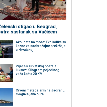
Zelenski stigao u Beograd,
sutra sastanak sa Vučićem
Ako idete na more: Evo kolike su
kazne za saobraćajne prekršaje
u Hrvatskoj
Pijace u Hrvatskoj postale
luksuz: Kilogram pojedinog
voća košta 20 KM
Crveni meteoalarm na Jadranu,
moguća jaka bura