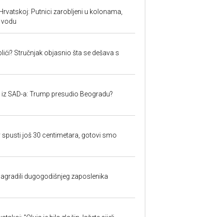
Hrvatskoj: Putnici zarobljeni u kolonama,
 vodu
lići? Stručnjak objasnio šta se dešava s
iju iz SAD-a: Trump presudio Beogradu?
 spusti još 30 centimetara, gotovi smo
nagradili dugogodišnjeg zaposlenika