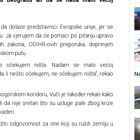
 da dolaze predstavnici Evropske unije, jer se
tu. Ja vjerujem da će pomaci po pitanju upravo
ih zakona, ODIHR-ovih preporuka, doprinijeti
pskom putu.
e očekujem ništa. Nadam se malo većoj
a da li nešto očekujem, ne očekujem ništa", rekao
Na
kogorskom koridoru, Vuči je također rekao kako
ali da nije sretan što su usluge pale zbog krize
kaderi.
žiti odgovornost za one koji su rušili zemlju u