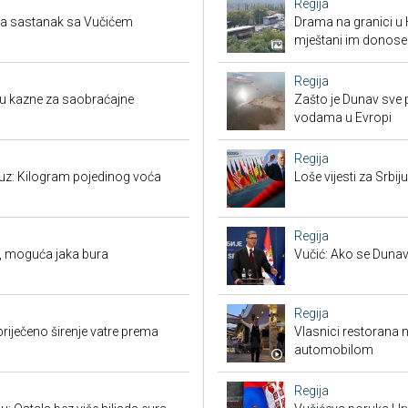
Regija
tra sastanak sa Vučićem
Drama na granici u 
mještani im donose
Regija
su kazne za saobraćajne
Zašto je Dunav sve p
vodama u Evropi
Regija
suz: Kilogram pojedinog voća
Loše vijesti za Srb
Regija
, moguća jaka bura
Vučić: Ako se Dunav
Regija
priječeno širenje vatre prema
Vlasnici restorana 
automobilom
Regija