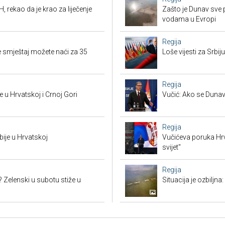
, rekao da je krao za liječenje
Zašto je Dunav sve p
vodama u Evropi
Regija
 smještaj možete naći za 35
Loše vijesti za Srb
Regija
 u Hrvatskoj i Crnoj Gori
Vučić: Ako se Dunav
Regija
bije u Hrvatskoj
Vučićeva poruka Hrvat
svijet"
Regija
? Zelenski u subotu stiže u
Situacija je ozbiljna