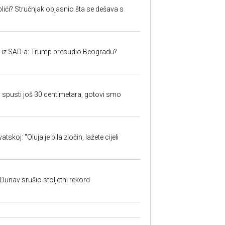
lići? Stručnjak objasnio šta se dešava s
iju iz SAD-a: Trump presudio Beogradu?
 spusti još 30 centimetara, gotovi smo
skoj: "Oluja je bila zločin, lažete cijeli
: Dunav srušio stoljetni rekord