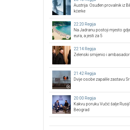
Austrija: Osuđen provalnik iz BiH
kćerke
22:20
Regija
Na Jadranu postoji mjesto gdje
eura, a jesti za 5
22:14
Regija
Zelenski smijenio i ambasadore
21:42
Regija
Dvije osobe zapalile zastavu Sr
20:00
Regija
Kakvu poruku Vučić šalje Rusiji
Beograd