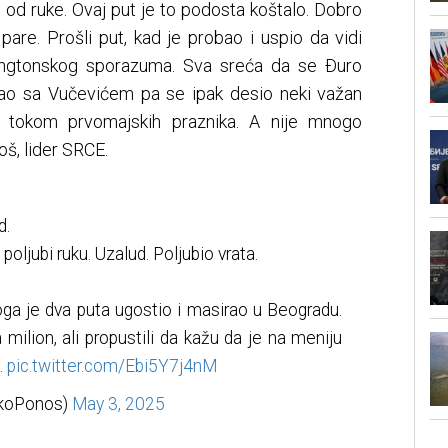
od ruke. Ovaj put je to podosta koštalo. Dobro
are. Prošli put, kad je probao i uspio da vidi
ingtonskog sporazuma. Sva sreća da se Ðuro
rao sa Vučevićem pa se ipak desio neki važan
e tokom prvomajskih praznika. A nije mnogo
š, lider SRCE.
d.
oljubi ruku. Uzalud. Poljubio vrata.
k koga je dva puta ugostio i masirao u Beogradu.
milion, ali propustili da kažu da je na meniju
…
pic.twitter.com/Ebi5Y7j4nM
koPonos)
May 3, 2025