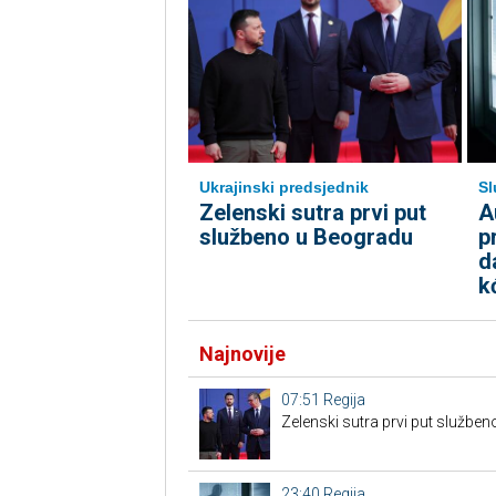
Ukrajinski predsjednik
Sl
Zelenski sutra prvi put
A
službeno u Beogradu
p
d
k
Najnovije
07:51
Regija
Zelenski sutra prvi put službe
23:40
Regija