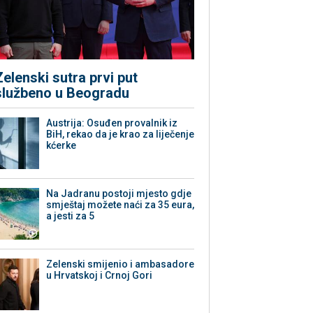
Zelenski sutra prvi put
službeno u Beogradu
Austrija: Osuđen provalnik iz
BiH, rekao da je krao za liječenje
kćerke
Na Jadranu postoji mjesto gdje
smještaj možete naći za 35 eura,
a jesti za 5
Zelenski smijenio i ambasadore
u Hrvatskoj i Crnoj Gori