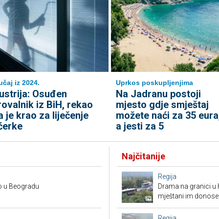
učaj iz 2024.
Uprkos poskupljenjima
ustrija: Osuđen
Na Jadranu postoji
rovalnik iz BiH, rekao
mjesto gdje smještaj
a je krao za liječenje
možete naći za 35 eura
ćerke
a jesti za 5
Najčitanije
Regija
no u Beogradu
Drama na granici u 
mještani im donose
Regija