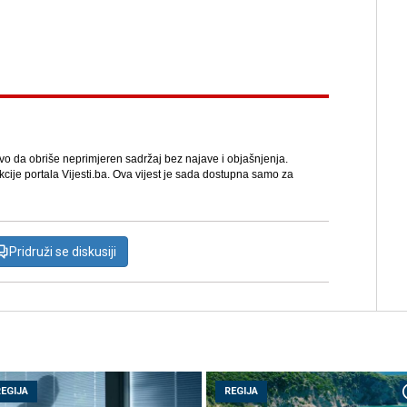
avo da obriše neprimjeren sadržaj bez najave i objašnjenja.
kcije portala Vijesti.ba. Ova vijest je sada dostupna samo za
Pridruži se diskusiji
REGIJA
REGIJA