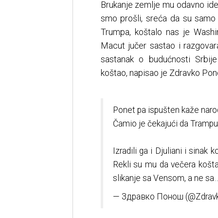
Brukanje zemlje mu odavno ide 
smo prošli, sreća da su samo p
Trumpa, koštalo nas je Wash
Macut jučer sastao i razgova
sastanak o budućnosti Srbij
koštao, napisao je Zdravko Pono
Ponet pa ispušten kaže naro
Čamio je čekajući da Trampu p
Izradili ga i Djuliani i sina
Rekli su mu da večera košta 
slikanje sa Vensom, a ne sa
— Здравко Понош (@Zdrav