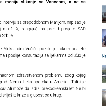
na meniju slikanje sa Vanceom, a ne sa
 intervju sa prepodobnom Marijom, napisao je
 mreži X, reagujući na prekid posjete SAD
 Srbije.
e Aleksandru Vučiću pozlilo je tokom posjete
 i poslije konsultacija sa ljekarima odlučio je
Na
nenadnom zdravstvenom problemu zbog kojeg
rad. Nema lijeka apoteka u Americi! Toliki je
u! Ali može da izdrži prekookeanski let. Ne bi
 srljaš iz krize u glupost pa u krug.