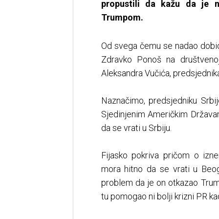
propustili da kažu da je 
Trumpom.
Od svega čemu se nadao dobio
Zdravko Ponoš na društvenoj
Aleksandra Vučića, predsjednika
Naznačimo, predsjedniku Srbij
Sjedinjenim Američkim Državama
da se vrati u Srbiju.
Fijasko pokriva pričom o iz
mora hitno da se vrati u Beog
problem da je on otkazao Trump
tu pomogao ni bolji krizni PR kad