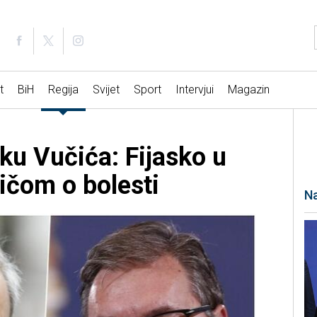
t
BiH
Regija
Svijet
Sport
Intervjui
Magazin
ku Vučića: Fijasko u
ičom o bolesti
Na