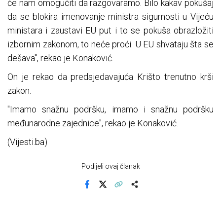
će nam omogućiti da razgovaramo. Bilo kakav pokušaj
da se blokira imenovanje ministra sigurnosti u Vijeću
ministara i zaustavi EU put i to se pokuša obrazložiti
izbornim zakonom, to neće proći. U EU shvataju šta se
dešava", rekao je Konaković.
On je rekao da predsjedavajuća Krišto trenutno krši
zakon.
"Imamo snažnu podršku, imamo i snažnu podršku
međunarodne zajednice", rekao je Konaković.
(Vijesti.ba)
Podijeli ovaj članak
Facebook
X
Kopiraj link
Više