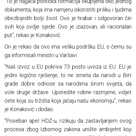
“To je najjača politička formacija okupljena oko jednog
dokumenta, koja ima namjeru iskoristiti priliku i ljudima
obezbijediti bolji život. Ovo je hrabar i odgovoran čin
svih koji ovdje sjede. Ovo je izazovan, ali racionalan
put”, rekao je Konaković.
On je rekao da ovo ima veliku podršku EU, o čemu su
ga informisali ministri u Varšavi.
"Naš izvoz u EU pokriva 73 posto uvoza iz EU. EU je
jedini logično rješenje, to ne smeta da narodi u BiH
grade dobre odnose sa narodima širom svijeta, da
vole druge države. Uporedite robne razmjene, vidjet
ćete koja su tržišta koja jačaju našu ekonomiju”, rekao
je Konaković i dodao:
"Poseban apel HDZ-u, rizikuju da zastavljanjem ovog
procesa zbog Izbornog zakona unište ambijetnt koji