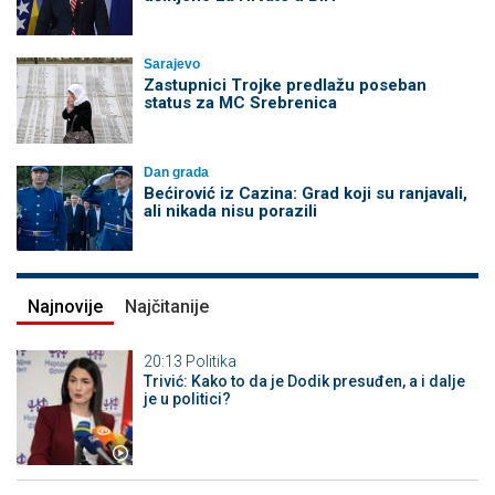
Sarajevo
Zastupnici Trojke predlažu poseban
status za MC Srebrenica
Dan grada
Bećirović iz Cazina: Grad koji su ranjavali,
ali nikada nisu porazili
Najnovije
Najčitanije
20:13
Politika
Trivić: Kako to da je Dodik presuđen, a i dalje
je u politici?