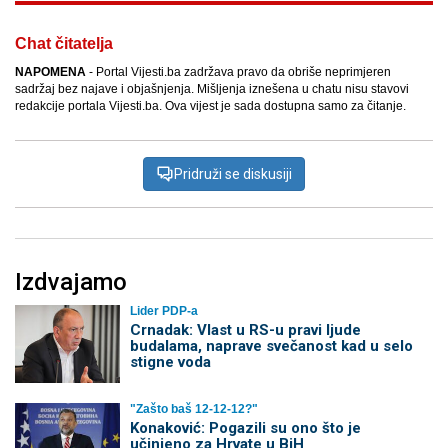
Chat čitatelja
NAPOMENA
- Portal Vijesti.ba zadržava pravo da obriše neprimjeren
sadržaj bez najave i objašnjenja. Mišljenja iznešena u chatu nisu stavovi
redakcije portala Vijesti.ba. Ova vijest je sada dostupna samo za čitanje.
Pridruži se diskusiji
Izdvajamo
Lider PDP-a
Crnadak: Vlast u RS-u pravi ljude
budalama, naprave svečanost kad u selo
stigne voda
"Zašto baš 12-12-12?"
Konaković: Pogazili su ono što je
učinjeno za Hrvate u BiH