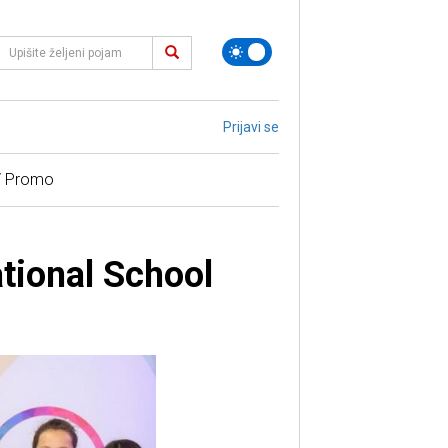
Prijavi se
/ Promo
ational School