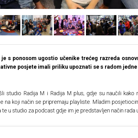
je s ponosom ugostio učenike trećeg razreda osnovne
ativne posjete imali priliku upoznati se s radom jedn
li studio Radija M i Radija M plus, gdje su naučili kako n
 te na koji način se pripremaju playliste. Mladim posjetioci
 te u studio za podcast gdje im je predstavljen način rada 