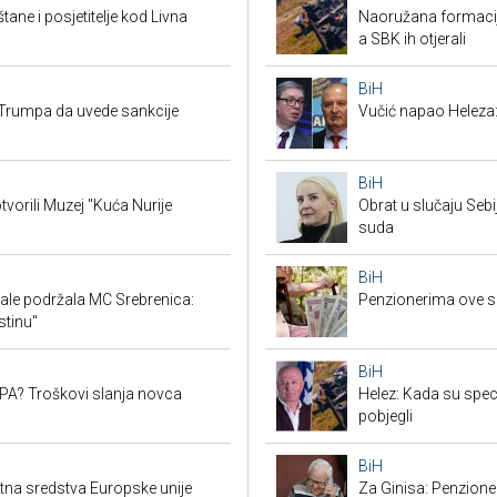
tane i posjetitelje kod Livna
Naoružana formacija
a SBK ih otjerali
BiH
Trumpa da uvede sankcije
Vučić napao Heleza:
BiH
tvorili Muzej "Kuća Nurije
Obrat u slučaju Seb
suda
BiH
ale podržala MC Srebrenica:
Penzionerima ove s
stinu"
BiH
SEPA? Troškovi slanja novca
Helez: Kada su specij
pobjegli
BiH
ktna sredstva Europske unije
Za Ginisa: Penzione