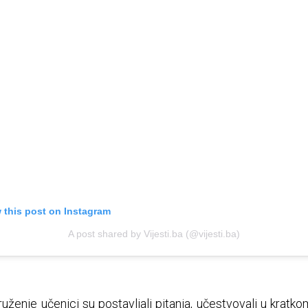
 this post on Instagram
A post shared by Vijesti.ba (@vijesti.ba)
ruženje učenici su postavljali pitanja, učestvovali u kratk