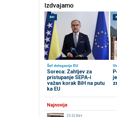
Izdvajamo
BIH
B
Šef delegacije EU
Vi
Soreca: Zahtjev za
P
pristupanje SEPA-i
j
važan korak BiH na putu
z
ka EU
Najnovije
23:32
BiH