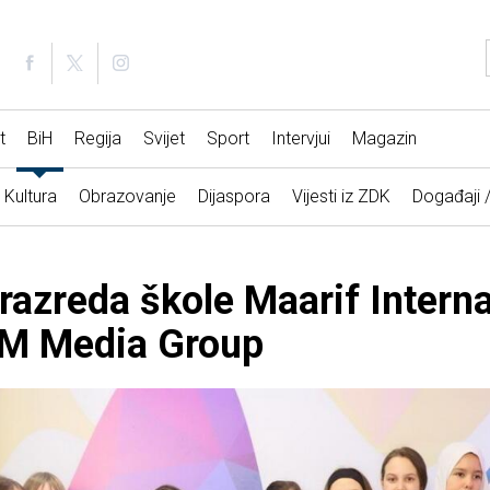
t
BiH
Regija
Svijet
Sport
Intervjui
Magazin
Kultura
Obrazovanje
Dijaspora
Vijesti iz ZDK
Događaji 
 razreda škole Maarif Intern
o M Media Group