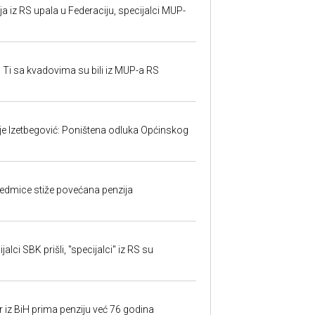
 iz RS upala u Federaciju, specijalci MUP-
 Ti sa kvadovima su bili iz MUP-a RS
ije Izetbegović: Poništena odluka Općinskog
edmice stiže povećana penzija
alci SBK prišli, "specijalci" iz RS su
r iz BiH prima penziju već 76 godina