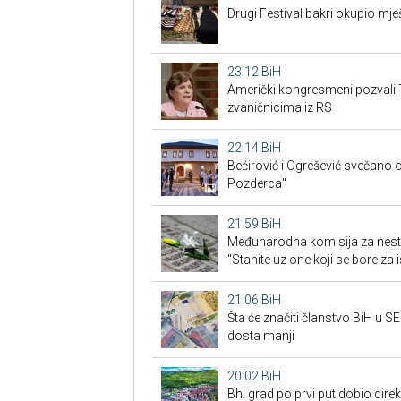
Drugi Festival bakri okupio mješ
23:12
BiH
Američki kongresmeni pozvali 
zvaničnicima iz RS
22:14
BiH
Bećirović i Ogrešević svečano o
Pozderca"
21:59
BiH
Međunarodna komisija za nest
"Stanite uz one koji se bore za i
21:06
BiH
Šta će značiti članstvo BiH u 
dosta manji
20:02
BiH
Bh. grad po prvi put dobio dire