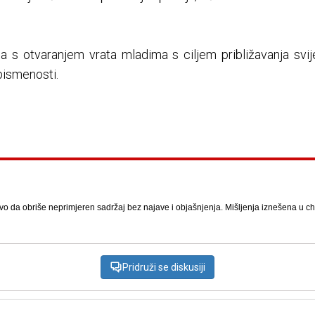
 s otvaranjem vrata mladima s ciljem približavanja svij
pismenosti.
vo da obriše neprimjeren sadržaj bez najave i objašnjenja. Mišljenja iznešena u chat
Pridruži se diskusiji