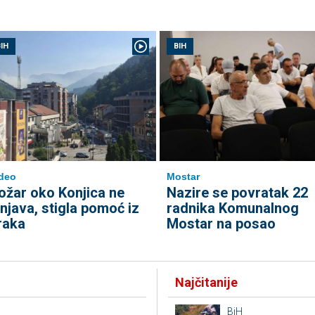
IH
BIH
deo
Mostar
ožar oko Konjica ne
Nazire se povratak 22
enjava, stigla pomoć iz
radnika Komunalnog
raka
Mostar na posao
Najčitanije
BiH