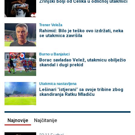
Zrinjski bolji od Čelika u odličnoj utakmici
Trener Veleža
Rahimić: Bilo je teško ovo izdržati, neka
se utakmica završila
Burno u Banjaluci
Borac savladao Velež, utakmicu obilježio
skandal i dugi prekid
Utakmica nastavljena
Lešinari "istjerani" sa svoje tribine zbog
skandiranja Ratku Mladiću
Najnovije
Najčitanije