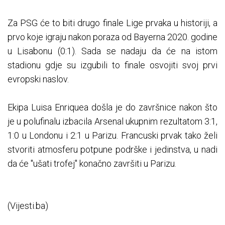
Za PSG će to biti drugo finale Lige prvaka u historiji, a
prvo koje igraju nakon poraza od Bayerna 2020. godine
u Lisabonu (0:1). Sada se nadaju da će na istom
stadionu gdje su izgubili to finale osvojiti svoj prvi
evropski naslov.
Ekipa Luisa Enriquea došla je do završnice nakon što
je u polufinalu izbacila Arsenal ukupnim rezultatom 3:1,
1:0 u Londonu i 2:1 u Parizu. Francuski prvak tako želi
stvoriti atmosferu potpune podrške i jedinstva, u nadi
da će "ušati trofej" konačno završiti u Parizu.
(Vijesti.ba)