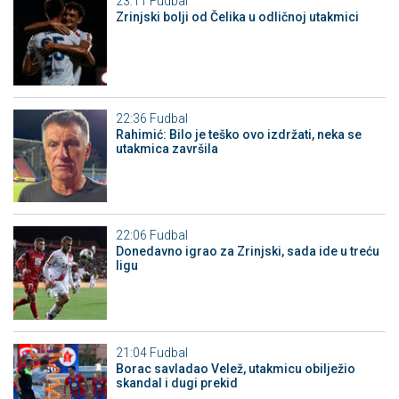
23:11
Fudbal
Zrinjski bolji od Čelika u odličnoj utakmici
22:36
Fudbal
Rahimić: Bilo je teško ovo izdržati, neka se
utakmica završila
22:06
Fudbal
Donedavno igrao za Zrinjski, sada ide u treću
ligu
21:04
Fudbal
Borac savladao Velež, utakmicu obilježio
skandal i dugi prekid