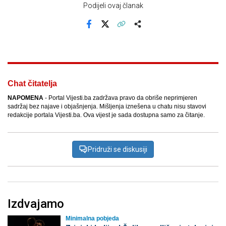
Podijeli ovaj članak
Facebook
X
Kopiraj link
Više
Chat čitatelja
NAPOMENA
- Portal Vijesti.ba zadržava pravo da obriše neprimjeren
sadržaj bez najave i objašnjenja. Mišljenja iznešena u chatu nisu stavovi
redakcije portala Vijesti.ba. Ova vijest je sada dostupna samo za čitanje.
Pridruži se diskusiji
Izdvajamo
Minimalna pobjeda