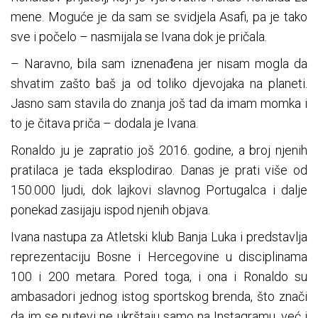
mene. Moguće je da sam se svidjela Asafi, pa je tako
sve i počelo – nasmijala se Ivana dok je pričala.
– Naravno, bila sam iznenađena jer nisam mogla da
shvatim zašto baš ja od toliko djevojaka na planeti.
Jasno sam stavila do znanja još tad da imam momka i
to je čitava priča – dodala je Ivana.
Ronaldo ju je zapratio još 2016. godine, a broj njenih
pratilaca je tada eksplodirao. Danas je prati više od
150.000 ljudi, dok lajkovi slavnog Portugalca i dalje
ponekad zasijaju ispod njenih objava.
Ivana nastupa za Atletski klub Banja Luka i predstavlja
reprezentaciju Bosne i Hercegovine u disciplinama
100 i 200 metara. Pored toga, i ona i Ronaldo su
ambasadori jednog istog sportskog brenda, što znači
da im se putevi ne ukrštaju samo na Instagramu, već i