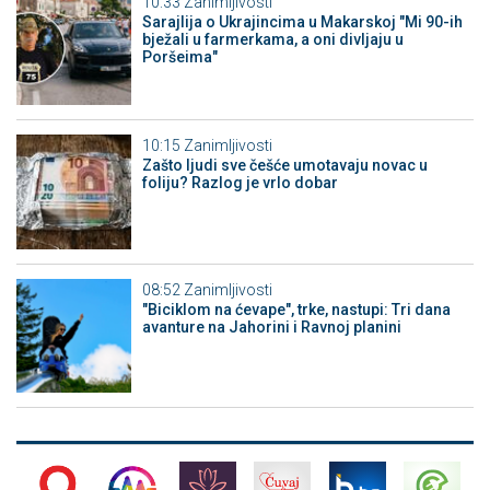
10:33
Zanimljivosti
Sarajlija o Ukrajincima u Makarskoj "Mi 90-ih
bježali u farmerkama, a oni divljaju u
Poršeima"
10:15
Zanimljivosti
Zašto ljudi sve češće umotavaju novac u
foliju? Razlog je vrlo dobar
08:52
Zanimljivosti
"Biciklom na ćevape", trke, nastupi: Tri dana
avanture na Jahorini i Ravnoj planini