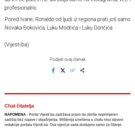
profesionalno.
Pored Ivane, Ronaldo od ljudi iz regiona prati još samo
Novaka Đokovića, Luku Modrića i Luku Dončića.
(Vijesti.ba)
Podijeli ovaj članak
Facebook
X
Kopiraj link
Više
Chat čitatelja
NAPOMENA
- Portal Vijesti.ba zadržava pravo da obriše neprimjeren
sadržaj bez najave i objašnjenja. Mišljenja iznešena u chatu nisu stavovi
redakcije portala Vijesti.ba. Ova vijest je sada dostupna samo za čitanje.