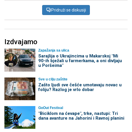
Pridruži se diskusiji
Izdvajamo
Zapažanja sa ulica
Sarajlija o Ukrajincima u Makarskoj "Mi
90-ih bježali u farmerkama, a oni divljaju
u Poršeima"
Sve u cilju zaštite
Zašto ljudi sve češće umotavaju novac u
foliju? Razlog je vrlo dobar
GoOut Festival
"Biciklom na ćevape", trke, nastupi: Tri
dana avanture na Jahorini i Ravnoj planini