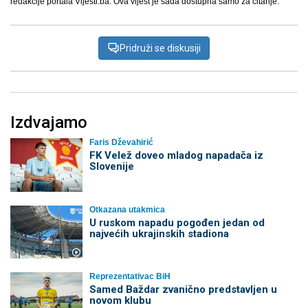
redakcije portala Vijesti.ba. Ova vijest je sada dostupna samo za čitanje.
Pridruži se diskusiji
Izdvajamo
Faris Dževahirić
FK Velež doveo mladog napadača iz
Slovenije
Otkazana utakmica
U ruskom napadu pogođen jedan od
najvećih ukrajinskih stadiona
Reprezentativac BiH
Samed Baždar zvanično predstavljen u
novom klubu