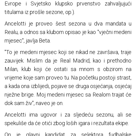
Evrope i Svjetsko klupsko prvenstvo zahvaljujući
titulama iz prošle sezone, op.).
Ancelotti je proveo šest sezona u dva mandata u
Realu, a odnos sa klubom opisao je kao "vječni medeni
mjesec", javlja Beta.
"To je medeni mjesec koji se nikad ne završava, traje
zauvijek. Mislim da je Real Madrid, kao i prethodno
Milan, klub koji će ostati sa mnom s obzirom na
vrijeme koje sam proveo tu. Na početku postoji strast,
a kada ona izblijedi, pojave se druga osjećanja, osjećaj
nježne brige. Moj medeni mjesec sa Realom trajat će
dok sam živ", naveo je on.
Ancelotti ima ugovor i za sljedeću sezonu, ali se
spekuliše da će otići zbog loših igara i rezultata ekipe.
On je glavni kandidat za selektora fudbalske