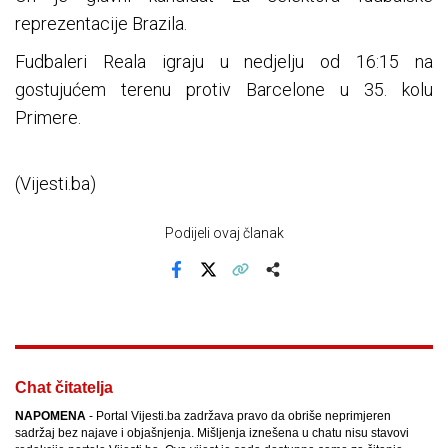
reprezentacije Brazila.
Fudbaleri Reala igraju u nedjelju od 16:15 na
gostujućem terenu protiv Barcelone u 35. kolu
Primere.
(Vijesti.ba)
Podijeli ovaj članak
Facebook
X
Kopiraj link
Više
Chat čitatelja
NAPOMENA
- Portal Vijesti.ba zadržava pravo da obriše neprimjeren
sadržaj bez najave i objašnjenja. Mišljenja iznešena u chatu nisu stavovi