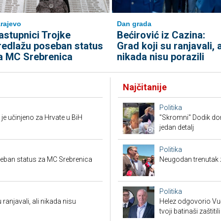
rajevo
Dan grada
astupnici Trojke
Bećirović iz Cazina:
redlažu poseban status
Grad koji su ranjavali, a
a MC Srebrenica
nikada nisu porazili
Najčitanije
Politika
je učinjeno za Hrvate u BiH
"Skromni" Dodik dor
jedan detalj
Politika
seban status za MC Srebrenica
Neugodan trenutak za
Politika
 ranjavali, ali nikada nisu
Helez odgovorio Vučić
tvoji batinaši zaštitili