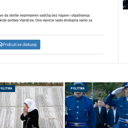
avo da obriše neprimjeren sadržaj bez najave i objašnjenja.
kcije portala Vijesti.ba. Ova vijest je sada dostupna samo za
Pridruži se diskusiji
POLITIKA
POLITIKA