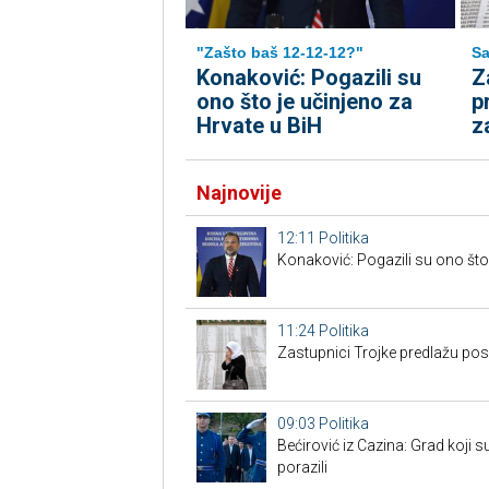
"Zašto baš 12-12-12?"
Sa
Konaković: Pogazili su
Z
ono što je učinjeno za
p
Hrvate u BiH
z
Najnovije
12:11
Politika
Konaković: Pogazili su ono što 
11:24
Politika
Zastupnici Trojke predlažu po
09:03
Politika
Bećirović iz Cazina: Grad koji su
porazili