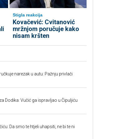
Stigla reakcija
Kovačević: Cvitanović
li
mržnjom poručuje kako
nisam kršten
učkuje narezak u autu: Pažnju privlači
 Dodika: Vučić ga ispravljao u Čipuljiću
u: Da smo te htjeli uhapsiti, ne bi te ni