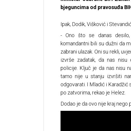
bjeguncima od pravosuđa BIH
Ipak, Dodik, Višković i Stevandi
- Ono što se danas desilo,
komandantni bili su dužni da 
zabrani ulazak. Oni su rekli, uv
izvrše zadatak, da nas nisu
policije. Ključ je da nas nisu na
tamo nije u stanju izvršiti na
odgovarati. I Mladić i Karadžić 
po zatvorima, rekao je Helez.
Dodao je da ovo nije kraj nego 