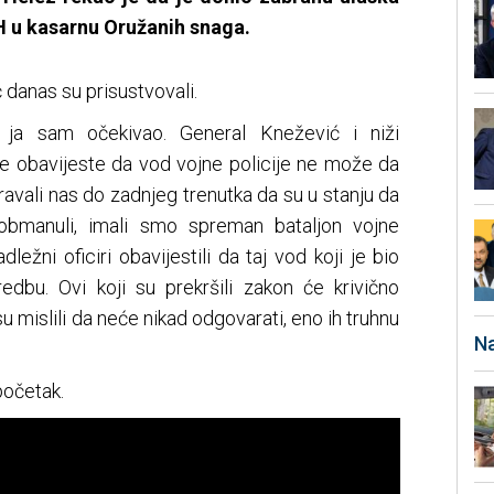
 u kasarnu Oružanih snaga.
ć danas su prisustvovali.
 ja sam očekivao. General Knežević i niži
me obavijeste da vod vojne policije ne može da
jeravali nas do zadnjeg trenutka da su u stanju da
 obmanuli, imali smo spreman bataljon vojne
dležni oficiri obavijestili da taj vod koji je bio
redbu. Ovi koji su prekršili zakon će krivično
su mislili da neće nikad odgovarati, eno ih truhnu
Na
početak.