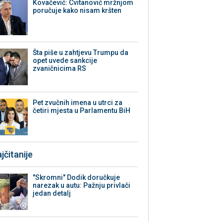
Kovačević: Cvitanović mržnjom
poručuje kako nisam kršten
Šta piše u zahtjevu Trumpu da
opet uvede sankcije
zvaničnicima RS
Pet zvučnih imena u utrci za
četiri mjesta u Parlamentu BiH
jčitanije
"Skromni" Dodik doručkuje
narezak u autu: Pažnju privlači
jedan detalj