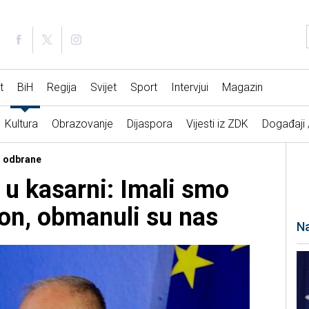
t
BiH
Regija
Svijet
Sport
Intervjui
Magazin
Kultura
Obrazovanje
Dijaspora
Vijesti iz ZDK
Događaji
ar odbrane
 u kasarni: Imali smo
on, obmanuli su nas
Na