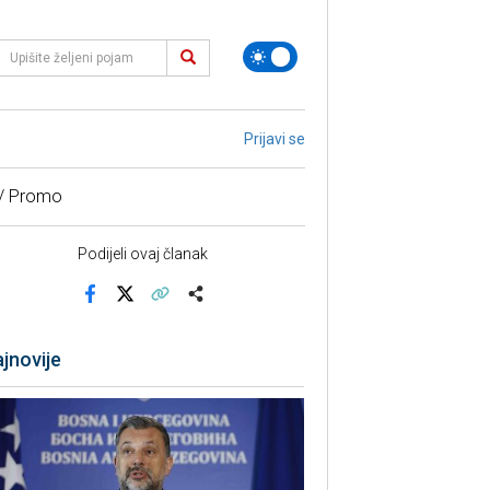
Prijavi se
 / Promo
Podijeli ovaj članak
Facebook
X
Kopiraj link
Više
jnovije