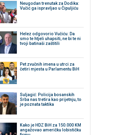
Neugodan trenutak za Dodika:
Vučić ga ispravljao u Čipuljiću
Helez odgovorio Vučiću: Da
smo te htjeli uhapsiti, ne bi te ni
tvoji batinaši zaštitili
Pet zvučnih imena u utrci za
četiri mjesta u Parlamentu BiH
Suljagić: Policija bosanskih
Srba nas tretira kao prijetnju, to
je poznata taktika
Kako je HDZ BiH za 150.000 KM
angažovao američku lobističku
firmu