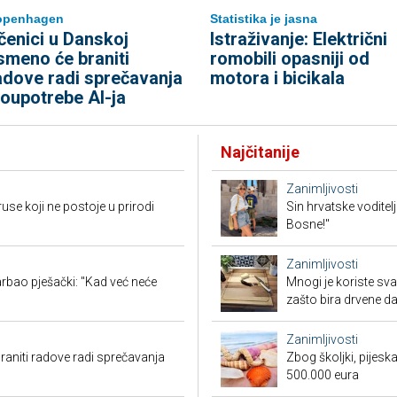
openhagen
Statistika je jasna
čenici u Danskoj
Istraživanje: Električni
smeno će braniti
romobili opasniji od
adove radi sprečavanja
motora i bicikala
loupotrebe AI-ja
Najčitanije
Zanimljivosti
ruse koji ne postoje u prirodi
Sin hrvatske voditel
Bosne!"
Zanimljivosti
rbao pješački: "Kad već neće
Mnogi je koriste sva
zašto bira drvene d
Zanimljivosti
aniti radove radi sprečavanja
Zbog školjki, pijesk
500.000 eura