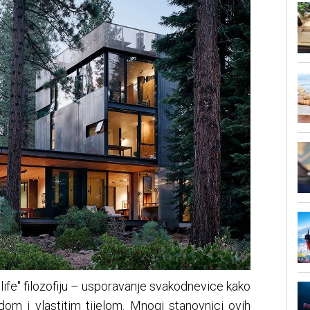
 life" filozofiju – usporavanje svakodnevice kako
dom i vlastitim tijelom. Mnogi stanovnici ovih