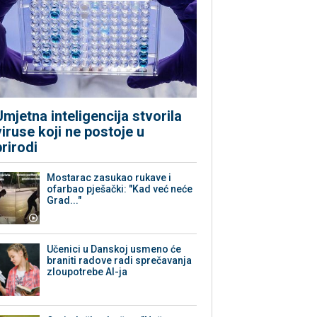
Umjetna inteligencija stvorila
viruse koji ne postoje u
prirodi
Mostarac zasukao rukave i
ofarbao pješački: "Kad već neće
Grad..."
Učenici u Danskoj usmeno će
braniti radove radi sprečavanja
zloupotrebe AI-ja