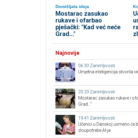
Domišljata ideja
K
Mostarac zasukao
U
rukave i ofarbao
u
pješački: "Kad već neće
r
Grad..."
z
Najnovije
06:30
Zanimljivosti
Umjetna inteligencija stvorila vi
20:20
Zanimljivosti
Mostarac zasukao rukave i ofa
Grad..."
19:41
Zanimljivosti
Učenici u Danskoj usmeno će br
zloupotrebe AI-ja