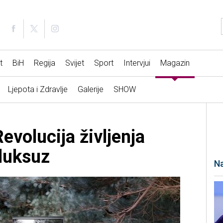
t
BiH
Regija
Svijet
Sport
Intervjui
Magazin
Ljepota i Zdravlje
Galerije
SHOW
Revolucija življenja
 luksuz
Na