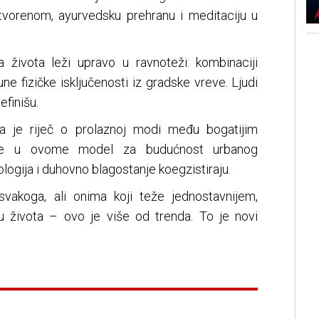
otvorenom, ayurvedsku prehranu i meditaciju u
a života leži upravo u ravnoteži: kombinaciji
e fizičke isključenosti iz gradske vreve. Ljudi
efinišu.
da je riječ o prolaznoj modi među bogatijim
vide u ovome model za budućnost urbanog
logija i duhovno blagostanje koegzistiraju.
svakoga, ali onima koji teže jednostavnijem,
u života – ovo je više od trenda. To je novi