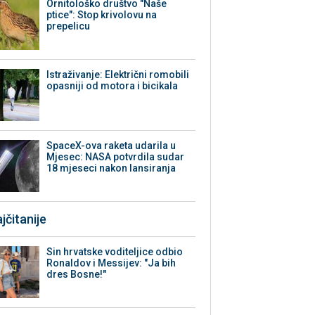
Ornitološko društvo "Naše
ptice": Stop krivolovu na
prepelicu
Istraživanje: Električni romobili
opasniji od motora i bicikala
SpaceX-ova raketa udarila u
Mjesec: NASA potvrdila sudar
18 mjeseci nakon lansiranja
jčitanije
Sin hrvatske voditeljice odbio
Ronaldov i Messijev: "Ja bih
dres Bosne!"