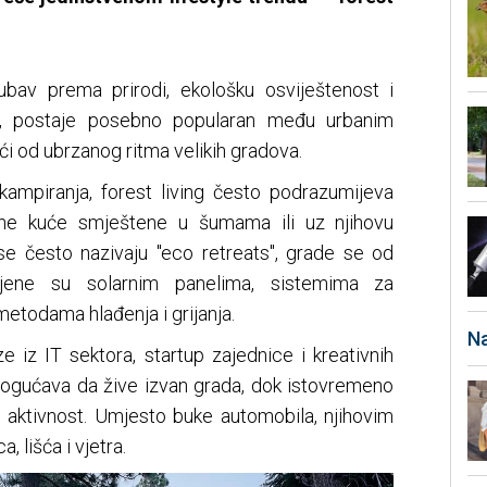
jubav prema prirodi, ekološku osviještenost i
, postaje posebno popularan među urbanim
ći od ubrzanog ritma velikih gradova.
 kampiranja, forest living često podrazumijeva
ne kuće smještene u šumama ili uz njihovu
 se često nazivaju "eco retreats", grade se od
mljene su solarnim panelima, sistemima za
 metodama hlađenja i grijanja.
Na
e iz IT sektora, startup zajednice i kreativnih
omogućava da žive izvan grada, dok istovremeno
u aktivnost. Umjesto buke automobila, njihovim
 lišća i vjetra.