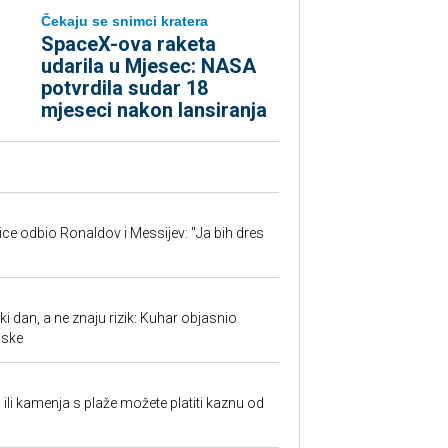
Čekaju se snimci kratera
SpaceX-ova raketa
udarila u Mjesec: NASA
potvrdila sudar 18
mjeseci nakon lansiranja
jice odbio Ronaldov i Messijev: "Ja bih dres
ki dan, a ne znaju rizik: Kuhar objasnio
aske
a ili kamenja s plaže možete platiti kaznu od