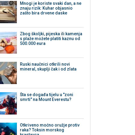
Mnogi je koriste svaki dan, a ne
znaju rizik: Kuhar objasnio
zašto bira drvene daske
Zbog školjki, pijeska ili kamenja
s plaže možete platiti kaznu od
500.000 eura
Ruski naučnici otkrili novi
mineral, skuplji čak i od zlata
Šta se događa tijelu u "zoni
smrti" na Mount Everestu?
Otkriveno moćno oružje protiv
raka? Toksin morskog
krastavca