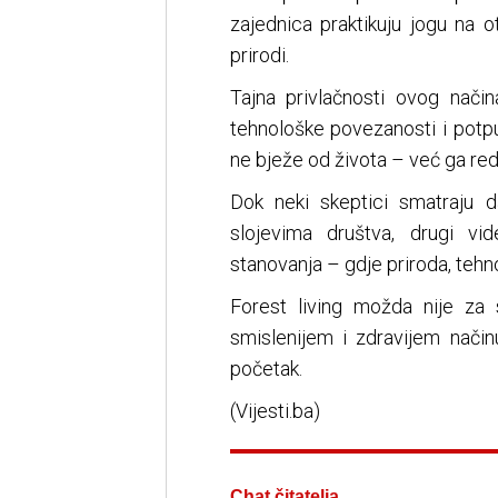
zajednica praktikuju jogu na 
prirodi.
Tajna privlačnosti ovog način
tehnološke povezanosti i potpun
ne bježe od života – već ga red
Dok neki skeptici smatraju 
slojevima društva, drugi 
stanovanja – gdje priroda, tehno
Forest living možda nije za 
smislenijem i zdravijem način
početak.
(Vijesti.ba)
Chat čitatelja