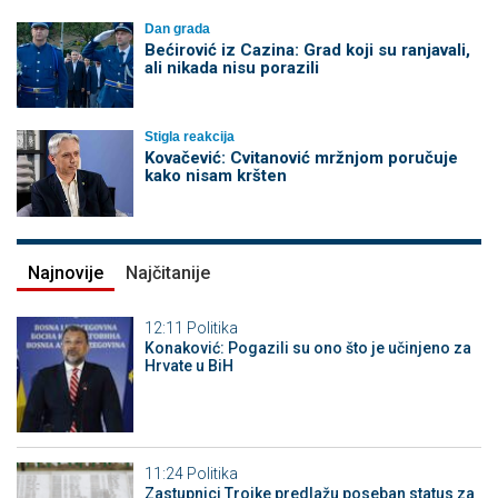
Dan grada
Bećirović iz Cazina: Grad koji su ranjavali,
ali nikada nisu porazili
Stigla reakcija
Kovačević: Cvitanović mržnjom poručuje
kako nisam kršten
Najnovije
Najčitanije
12:11
Politika
Konaković: Pogazili su ono što je učinjeno za
Hrvate u BiH
11:24
Politika
Zastupnici Trojke predlažu poseban status za