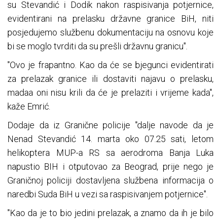
su Stevandić i Dodik nakon raspisivanja potjernice,
evidentirani na prelasku državne granice BiH, niti
posjedujemo službenu dokumentaciju na osnovu koje
bi se moglo tvrditi da su prešli državnu granicu".
"Ovo je frapantno. Kao da će se bjegunci evidentirati
za prelazak granice ili dostaviti najavu o prelasku,
madaa oni nisu krili da će je prelaziti i vrijeme kada",
kaže Emrić.
Dodaje da iz Granične policije "dalje navode da je
Nenad Stevandić 14. marta oko 07.25 sati, letom
helikoptera MUP-a RS sa aerodroma Banja Luka
napustio BIH i otputovao za Beograd, prije nego je
Graničnoj policiji dostavljena službena informacija o
naredbi Suda BiH u vezi sa raspisivanjem potjernice".
"Kao da je to bio jedini prelazak, a znamo da ih je bilo