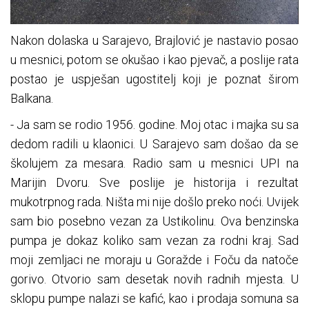
Nakon dolaska u Sarajevo, Brajlović je nastavio posao
u mesnici, potom se okušao i kao pjevač, a poslije rata
postao je uspješan ugostitelj koji je poznat širom
Balkana.
- Ja sam se rodio 1956. godine. Moj otac i majka su sa
dedom radili u klaonici. U Sarajevo sam došao da se
školujem za mesara. Radio sam u mesnici UPI na
Marijin Dvoru. Sve poslije je historija i rezultat
mukotrpnog rada. Ništa mi nije došlo preko noći. Uvijek
sam bio posebno vezan za Ustikolinu. Ova benzinska
pumpa je dokaz koliko sam vezan za rodni kraj. Sad
moji zemljaci ne moraju u Goražde i Foču da natoče
gorivo. Otvorio sam desetak novih radnih mjesta. U
sklopu pumpe nalazi se kafić, kao i prodaja somuna sa