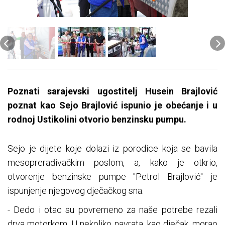
Poznati sarajevski ugostitelj Husein Brajlović
poznat kao Sejo Brajlović ispunio je obećanje i u
rodnoj Ustikolini otvorio benzinsku pumpu.
Sejo je dijete koje dolazi iz porodice koja se bavila
mesoprerađivačkim poslom, a, kako je otkrio,
otvorenje benzinske pumpe "Petrol Brajlović" je
ispunjenje njegovog dječačkog sna.
- Dedo i otac su povremeno za naše potrebe rezali
drva motorkom. U nekoliko navrata, kao dječak, morao