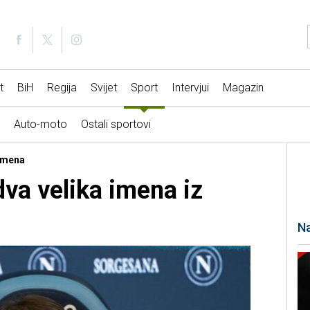
t
BiH
Regija
Svijet
Sport
Intervjui
Magazin
Auto-moto
Ostali sportovi
 imena
dva velika imena iz
Na