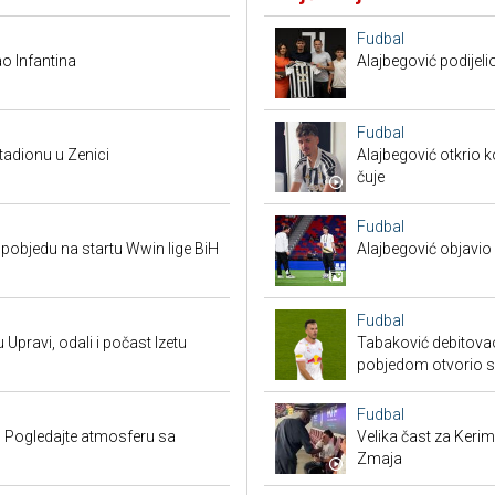
Fudbal
o Infantina
Alajbegović podijeli
Fudbal
tadionu u Zenici
Alajbegović otkrio k
čuje
Fudbal
pobjedu na startu Wwin lige BiH
Alajbegović objavio 
Fudbal
 Upravi, odali i počast Izetu
Tabaković debitovao
pobjedom otvorio 
Fudbal
 Pogledajte atmosferu sa
Velika čast za Keri
Zmaja