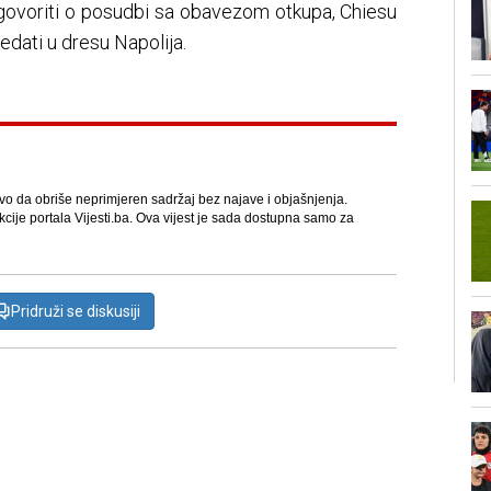
dogovoriti o posudbi sa obavezom otkupa, Chiesu
dati u dresu Napolija.
avo da obriše neprimjeren sadržaj bez najave i objašnjenja.
kcije portala Vijesti.ba. Ova vijest je sada dostupna samo za
Pridruži se diskusiji