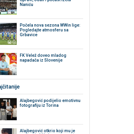
Naniću
Počela nova sezona WWin lige:
Pogledajte atmosferu sa
Grbavice
FK Velež doveo mladog
napadača iz Slovenije
jčitanije
Alajbegović podijelio emotivnu
fotografiju iz Torina
Alajbegović otkrio koji mu je