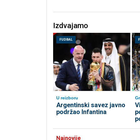
Izdvajamo
FUDBAL
U reizboru
Gr
Argentinski savez javno
V
podržao Infantina
p
p
Najnovije