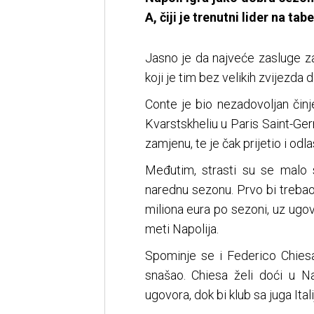
A, čiji je trenutni lider na tabe
Jasno je da najveće zasluge z
koji je tim bez velikih zvijezd
Conte je bio nezadovoljan čin
Kvarstskheliu u Paris Saint-Ger
zamjenu, te je čak prijetio i odl
Međutim, strasti su se malo s
narednu sezonu. Prvo bi treba
miliona eura po sezoni, uz ugov
meti Napolija.
Spominje se i Federico Chiesa 
snašao. Chiesa želi doći u Na
ugovora, dok bi klub sa juga Ita