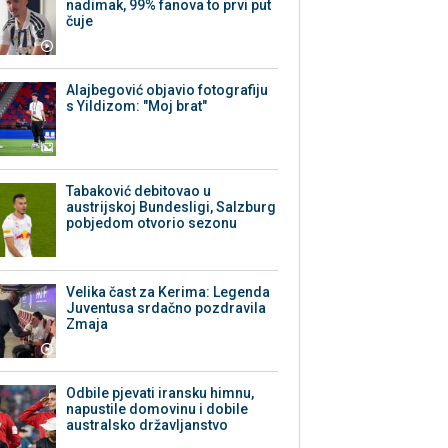
nadimak, 99% fanova to prvi put
čuje
Alajbegović objavio fotografiju
s Yildizom: "Moj brat"
Tabaković debitovao u
austrijskoj Bundesligi, Salzburg
pobjedom otvorio sezonu
Velika čast za Kerima: Legenda
Juventusa srdačno pozdravila
Zmaja
Odbile pjevati iransku himnu,
napustile domovinu i dobile
australsko državljanstvo