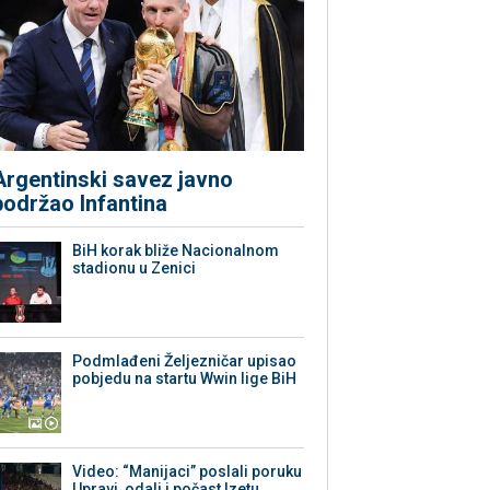
Argentinski savez javno
podržao Infantina
BiH korak bliže Nacionalnom
stadionu u Zenici
Podmlađeni Željezničar upisao
pobjedu na startu Wwin lige BiH
Video: “Manijaci” poslali poruku
Upravi, odali i počast Izetu