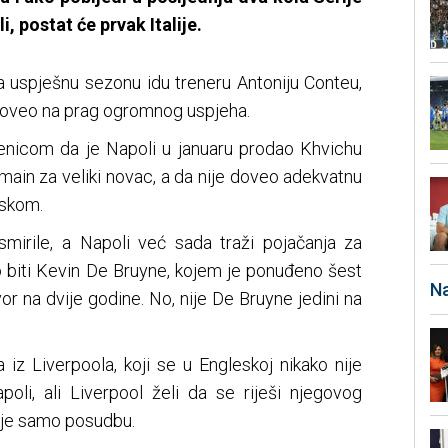
li, postat će prvak Italije.
a uspješnu sezonu idu treneru Antoniju Conteu,
a doveo na prag ogromnog uspjeha.
jenicom da je Napoli u januaru prodao Khvichu
main za veliki novac, a da nije doveo adekvatnu
askom.
mirile, a Napoli već sada traži pojačanja za
o biti Kevin De Bruyne, kojem je ponuđeno šest
Na
or na dvije godine. No, nije De Bruyne jedini na
iz Liverpoola, koji se u Engleskoj nikako nije
poli, ali Liverpool želi da se riješi njegovog
lije samo posudbu.