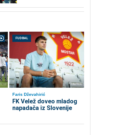
FUDBAL
Faris Dževahirić
FK Velež doveo mladog
napadača iz Slovenije