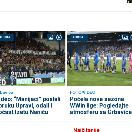
FUDBAL
FUDBAL
bavica
FOTO/VIDEO
ideo: “Manijaci” poslali
Počela nova sezona
oruku Upravi, odali i
WWin lige: Pogledajte
očast Izetu Naniću
atmosferu sa Grbavice
Najčitanije