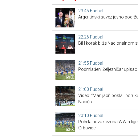
23:45
Fudbal
Argentinski savez javno podrža
22:26
Fudbal
BiH korak bliže Nacionalnom s
21:55
Fudbal
Podmlađeni Željezničar upisao 
21:00
Fudbal
Video: “Manijaci” poslali poruku
Naniću
20:10
Fudbal
Počela nova sezona WWin lige:
Grbavice