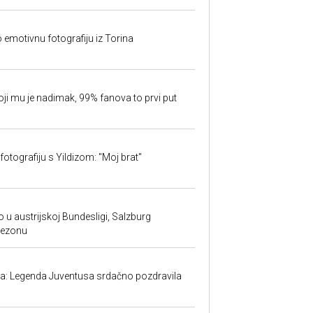
o emotivnu fotografiju iz Torina
oji mu je nadimak, 99% fanova to prvi put
fotografiju s Yildizom: "Moj brat"
 u austrijskoj Bundesligi, Salzburg
sezonu
ma: Legenda Juventusa srdačno pozdravila