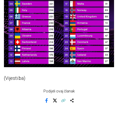
(Vijesti.ba)
Podijeli ovaj članak
Facebook
X
Kopiraj link
Više