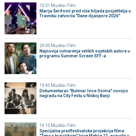
10:31
Muzika i Film
Marija Šerifović pred više hiljada posjetitelja u
Travniku zatvorila "Dane dijaspore 2026"
20:00
Muzika i Film
Najnovija ostvarenja velikih svjetskih autora u
programu Summer Screen SFF-a
19:45
Muzika i Film
Dokumentarac "Bulevar Ivice Osima" osvojio
nagradu na City Festu u Niškoj Banji
16:10
Muzika i Film
Specijalna predfestivalska projekcija filma
"Žena s krajolikom" Ivice Matića 13. augusta u