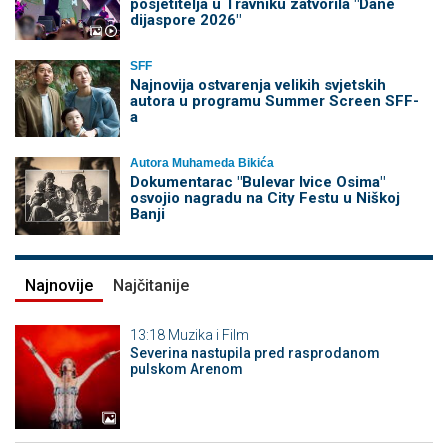
posjetitelja u Travniku zatvorila "Dane
dijaspore 2026"
SFF
Najnovija ostvarenja velikih svjetskih
autora u programu Summer Screen SFF-
a
Autora Muhameda Bikića
Dokumentarac "Bulevar Ivice Osima"
osvojio nagradu na City Festu u Niškoj
Banji
Najnovije
Najčitanije
13:18
Muzika i Film
Severina nastupila pred rasprodanom
pulskom Arenom