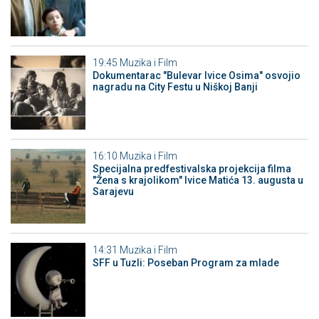
19:45
Muzika i Film
Dokumentarac "Bulevar Ivice Osima" osvojio
nagradu na City Festu u Niškoj Banji
16:10
Muzika i Film
Specijalna predfestivalska projekcija filma
"Žena s krajolikom" Ivice Matića 13. augusta u
Sarajevu
14:31
Muzika i Film
SFF u Tuzli: Poseban Program za mlade