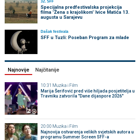
32. SFF
Specijalna predfestivalska projekcija
filma "Žena s krajolikom" Ivice Matića 13.
augusta u Sarajevu
Dašak festivala
SFF u Tuzli: Poseban Program za mlade
Najnovije
Najčitanije
10:31
Muzika i Film
Marija Šerifović pred više hiljada posjetitelja u
Travniku zatvorila "Dane dijaspore 2026"
20:00
Muzika i Film
Najnovija ostvarenja velikih svjetskih autora u
programu Summer Screen SFF-a