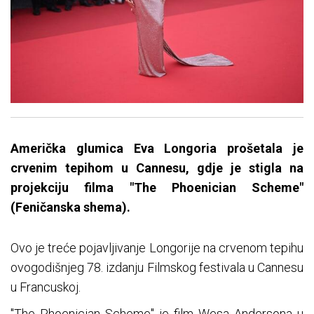
Američka glumica Eva Longoria prošetala je
crvenim tepihom u Cannesu, gdje je stigla na
projekciju filma "The Phoenician Scheme"
(Feničanska shema).
Ovo je treće pojavljivanje Longorije na crvenom tepihu
ovogodišnjeg 78. izdanju Filmskog festivala u Cannesu
u Francuskoj.
"The Phoenician Scheme" je film Wesa Andersona u