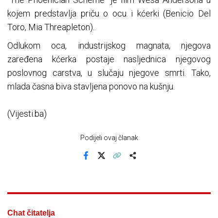
kojem predstavlja priču o ocu i kćerki (Benicio Del
Toro, Mia Threapleton).
Odlukom oca, industrijskog magnata, njegova
zaređena kćerka postaje nasljednica njegovog
poslovnog carstva, u slučaju njegove smrti. Tako,
mlada časna biva stavljena ponovo na kušnju.
(Vijesti.ba)
Podijeli ovaj članak
Facebook
X
Kopiraj link
Više
Chat čitatelja