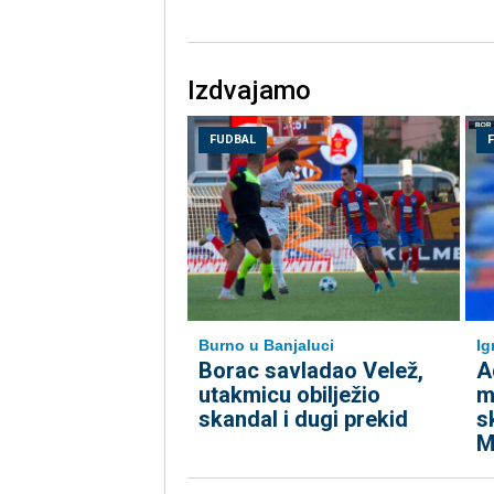
Izdvajamo
FUDBAL
Burno u Banjaluci
Ig
Borac savladao Velež,
A
utakmicu obilježio
m
skandal i dugi prekid
s
M