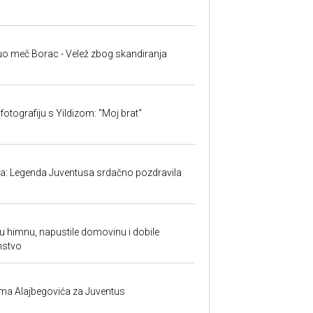
uo meč Borac - Velež zbog skandiranja
fotografiju s Yildizom: "Moj brat"
ma: Legenda Juventusa srdačno pozdravila
ku himnu, napustile domovinu i dobile
nstvo
ima Alajbegovića za Juventus