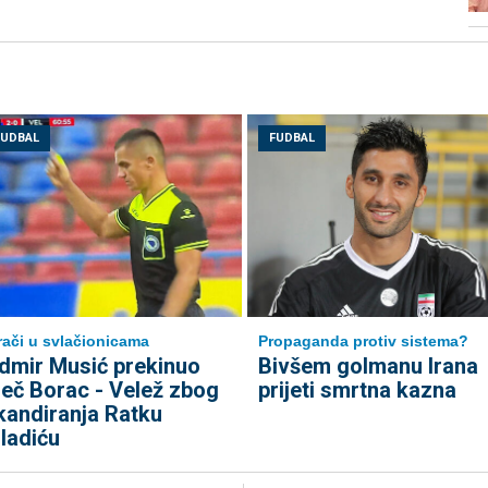
FUDBAL
FUDBAL
rači u svlačionicama
Propaganda protiv sistema?
dmir Musić prekinuo
Bivšem golmanu Irana
eč Borac - Velež zbog
prijeti smrtna kazna
kandiranja Ratku
ladiću