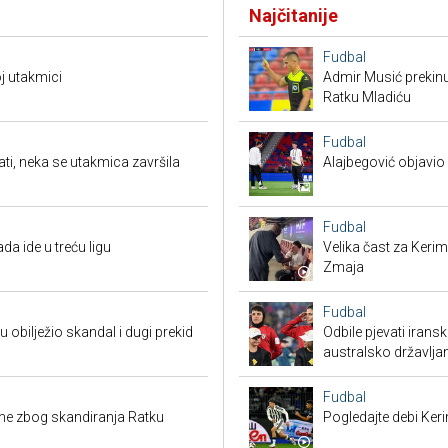
Najčitanije
Fudbal
oj utakmici
Admir Musić prekin
Ratku Mladiću
Fudbal
ati, neka se utakmica završila
Alajbegović objavio 
Fudbal
da ide u treću ligu
Velika čast za Keri
Zmaja
Fudbal
obilježio skandal i dugi prekid
Odbile pjevati irans
australsko državlja
Fudbal
ibine zbog skandiranja Ratku
Pogledajte debi Ker