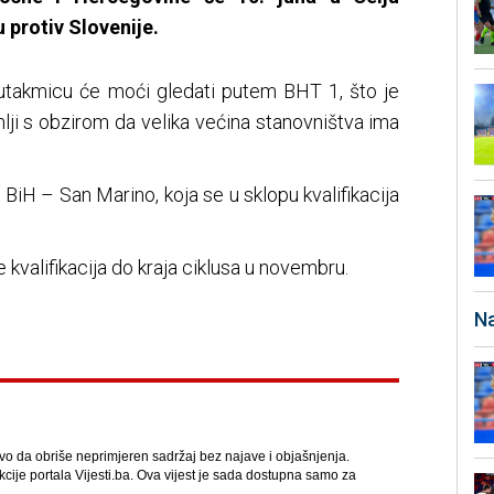
 protiv Slovenije.
 utakmicu će moći gledati putem BHT 1, što je
lji s obzirom da velika većina stanovništva ima
u BiH – San Marino, koja se u sklopu kvalifikacija
.
kvalifikacija do kraja ciklusa u novembru.
Na
avo da obriše neprimjeren sadržaj bez najave i objašnjenja.
kcije portala Vijesti.ba. Ova vijest je sada dostupna samo za