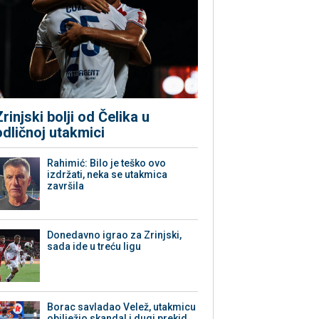
Zrinjski bolji od Čelika u
odličnoj utakmici
Rahimić: Bilo je teško ovo
izdržati, neka se utakmica
završila
Donedavno igrao za Zrinjski,
sada ide u treću ligu
Borac savladao Velež, utakmicu
obilježio skandal i dugi prekid