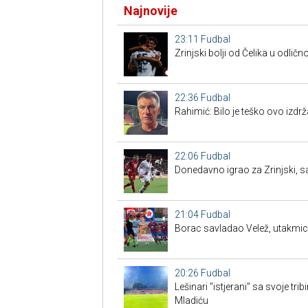
Najnovije
23:11
Fudbal
Zrinjski bolji od Čelika u odličn
22:36
Fudbal
Rahimić: Bilo je teško ovo izdrž
22:06
Fudbal
Donedavno igrao za Zrinjski, sa
21:04
Fudbal
Borac savladao Velež, utakmicu 
20:26
Fudbal
Lešinari "istjerani" sa svoje tr
Mladiću