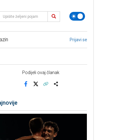
azin
Prijavi se
Podijeli ovaj članak
Facebook
X
Kopiraj link
Više
jnovije