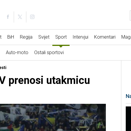
t
BiH
Regija
Svijet
Sport
Intervjui
Komentari
Mag
Auto-moto
Ostali sportovi
esti
V prenosi utakmicu
Na