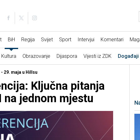
t
BiH
Regija
Svijet
Sport
Intervjui
Komentari
Mag
Kultura
Obrazovanje
Dijaspora
Vijesti iz ZDK
Događaji
- 29. maja u Hillsu
cija: Ključna pitanja
H na jednom mjestu
Na