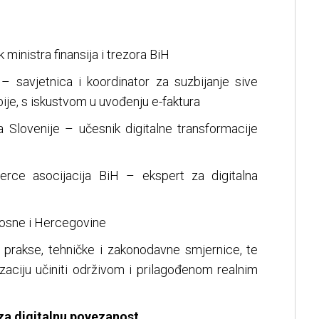
inistra finansija i trezora BiH
– savjetnica i koordinator za suzbijanje sive
ije, s iskustvom u uvođenju e-faktura
a Slovenije – učesnik digitalne transformacije
rce asocijacija BiH – ekspert za digitalna
Bosne i Hercegovine
z prakse, tehničke i zakonodavne smjernice, te
lizaciju učiniti održivom i prilagođenom realnim
 za digitalnu povezanost