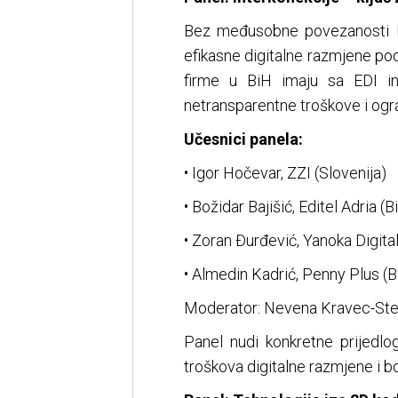
Bez međusobne povezanosti E
efikasne digitalne razmjene po
firme u BiH imaju sa EDI int
netransparentne troškove i ogr
Učesnici panela:
• Igor Hočevar, ZZI (Slovenija)
• Božidar Bajišić, Editel Adria (B
• Zoran Đurđević, Yanoka Digital
• Almedin Kadrić, Penny Plus (B
Moderator: Nevena Kravec-Ste
Panel nudi konkretne prijedlo
troškova digitalne razmjene i bol