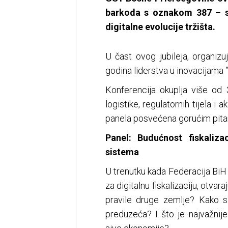
barkoda s oznakom 387 – si
digitalne evolucije tržišta.
U čast ovog jubileja, organiz
godina liderstva u inovacijama ”
Konferencija okuplja više od 30
logistike, regulatornih tijela 
panela posvećena gorućim pitan
Panel: Budućnost fiskaliza
sistema
U trenutku kada Federacija BiH
za digitalnu fiskalizaciju, otvar
pravile druge zemlje? Kako si
preduzeća? I što je najvažnije 