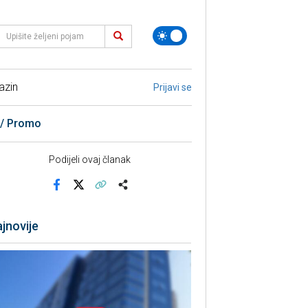
azin
Prijavi se
 / Promo
Podijeli ovaj članak
Facebook
X
Kopiraj link
Više
jnovije