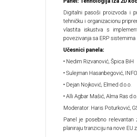
Panel: Tehnologija iza 2D kodo
Digitalni pasoši proizvoda i
tehničku i organizacionu prip
vlastita iskustva s impleme
povezivanja sa ERP sistemima i
Učesnici panela:
• Nedim Rizvanović, Špica BiH
• Sulejman Hasanbegović, INF
• Dejan Nojković, Elmed d.o.o.
• Alli Agbar Mašić, Alma Ras d.o.
Moderator: Haris Poturković, 
Panel je posebno relevantan 
planiraju tranziciju na nove EU