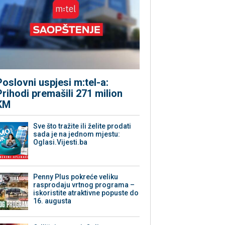
Poslovni uspjesi m:tel-a:
Prihodi premašili 271 milion
KM
Sve što tražite ili želite prodati
sada je na jednom mjestu:
Oglasi.Vijesti.ba
Penny Plus pokreće veliku
rasprodaju vrtnog programa –
iskoristite atraktivne popuste do
16. augusta