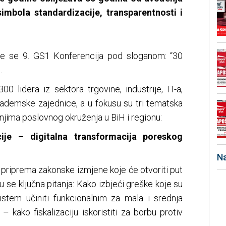
mbola standardizacije, transparentnosti i
uje se 9. GS1 Konferencija pod sloganom: “30
.
0 lidera iz sektora trgovine, industrije, IT-a,
i akademske zajednice, a u fokusu su tri tematska
jima poslovnog okruženja u BiH i regionu:
cije – digitalna transformacija poreskog
Na
 priprema zakonske izmjene koje će otvoriti put
aju se ključna pitanja: Kako izbjeći greške koje su
stem učiniti funkcionalnim za mala i srednja
– kako fiskalizaciju iskoristiti za borbu protiv