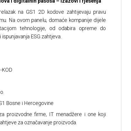
va i digitalnih pasoša – izazovi i rješenja
 prelazak na GS1 2D kodove zahtijevaju pravu
remu. Na ovom panelu, domaće kompanije dijele
ntacijom tehnologije, od odabira opreme do
 ispunjavanja ESG zahtjeva.
O-KOD
o.
GS1 Bosne i Hercegovine
za proizvodne firme, IT menadžere i one koji
 zahtjeve za označavanje proizvoda.