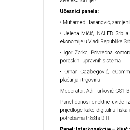
sive ekonomije?
Učesnici panela:
• Muhamed Hasanović, zamjenik m
• Jelena Mićić, NALED Srbija 
ekonomije u Vladi Republike Srb
• Igor Zorko, Privredna komor
poreskih i upravnih sistema
• Orhan Gazibegović, eComme
plaćanja i trgovinu
Moderator: Adi Turković, GS1 
Panel donosi direktne uvide i
prijedloge kako digitalnu fiska
potrebama tržišta BiH.
Panel: Interkonekcije – ključ