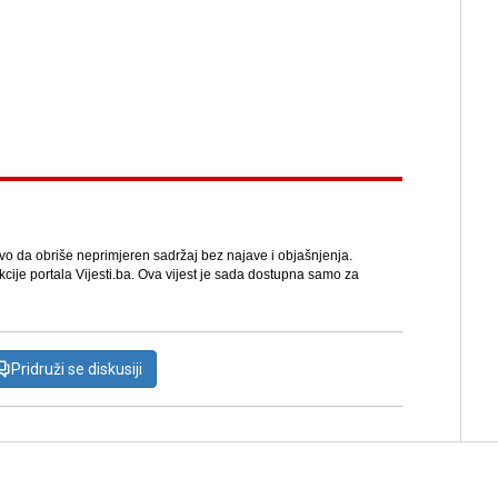
avo da obriše neprimjeren sadržaj bez najave i objašnjenja.
kcije portala Vijesti.ba. Ova vijest je sada dostupna samo za
Pridruži se diskusiji