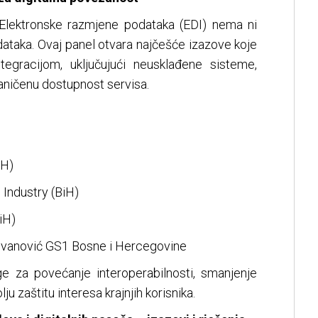
lektronske razmjene podataka (EDI) nema ni
dataka. Ovaj panel otvara najčešće izazove koje
egracijom, uključujući neusklađene sisteme,
aničenu dostupnost servisa.
iH)
 Industry (BiH)
iH)
vanović GS1 Bosne i Hercegovine
ge za povećanje interoperabilnosti, smanjenje
ju zaštitu interesa krajnjih korisnika.