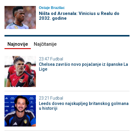
Ostaje Brazilac
Ništa od Arsenala: Vinicius u Realu do
2032. godine
Najnovije
Najčitanije
23:47
Fudbal
Chelsea završio novo pojačanje iz španske La
Lige
23:21
Fudbal
Leeds doveo najskupljeg britanskog golmana
u historiji