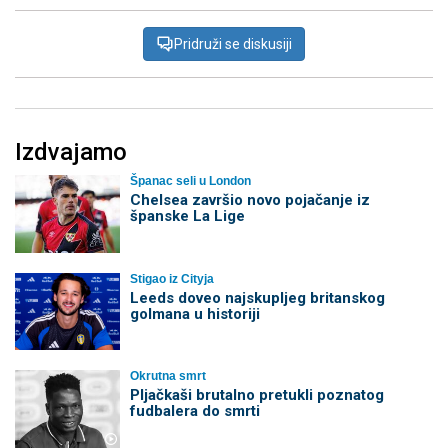
Pridruži se diskusiji
Izdvajamo
Španac seli u London
Chelsea završio novo pojačanje iz
španske La Lige
Stigao iz Cityja
Leeds doveo najskupljeg britanskog
golmana u historiji
Okrutna smrt
Pljačkaši brutalno pretukli poznatog
fudbalera do smrti