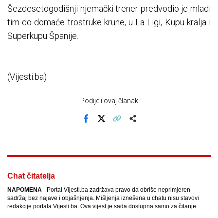
Šezdesetogodišnji njemački trener predvodio je mladi
tim do domaće trostruke krune, u La Ligi, Kupu kralja i
Superkupu Španije.
(Vijesti.ba)
Podijeli ovaj članak
Facebook
X
Kopiraj link
Više
Chat čitatelja
NAPOMENA
- Portal Vijesti.ba zadržava pravo da obriše neprimjeren
sadržaj bez najave i objašnjenja. Mišljenja iznešena u chatu nisu stavovi
redakcije portala Vijesti.ba. Ova vijest je sada dostupna samo za čitanje.