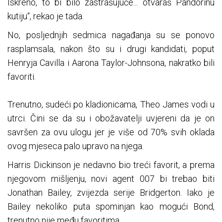
Iskreno, to bi bilo zastrašujuće... otvaraš Pandorinu
kutiju“, rekao je tada.
No, posljednjih sedmica nagađanja su se ponovo
rasplamsala, nakon što su i drugi kandidati, poput
Henryja Cavilla i Aarona Taylor-Johnsona, nakratko bili
favoriti.
Trenutno, sudeći po kladionicama, Theo James vodi u
utrci. Čini se da su i obožavatelji uvjereni da je on
savršen za ovu ulogu jer je više od 70% svih oklada
ovog mjeseca palo upravo na njega.
Harris Dickinson je nedavno bio treći favorit, a prema
njegovom mišljenju, novi agent 007 bi trebao biti
Jonathan Bailey, zvijezda serije Bridgerton. Iako je
Bailey nekoliko puta spominjan kao mogući Bond,
trenutno nije među favoritima.