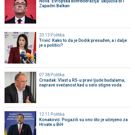
Nova "Evropska konfederacija" uključila bi i
Zapadni Balkan
20:13
Politika
Trivić: Kako to da je Dodik presuđen, a i dalje
je u politici?
07:38
Politika
Crnadak: Vlast u RS-u pravi ljude budalama,
naprave svečanost kad u selo stigne voda
12:11
Politika
Konaković: Pogazili su ono što je učinjeno za
Hrvate u BiH