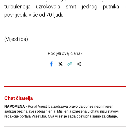
turbulencija uzrokovala smrt jednog putnika i
povrijedila više od 70 ljudi.
(Vijesti.ba)
Podijeli ovaj članak
Facebook
X
Kopiraj link
Više
Chat čitatelja
NAPOMENA
- Portal Vijesti.ba zadržava pravo da obriše neprimjeren
sadržaj bez najave i objašnjenja. Mišljenja iznešena u chatu nisu stavovi
redakcije portala Vijesti.ba. Ova vijest je sada dostupna samo za čitanje.