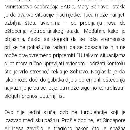
Ministarstva saobraćaja SAD-a, Mary Schiavo, istakla
je da ovakve situacije nisu rijetke. Tuča može nanijeti
ozbiljnu štetu avionima – od probijanja nosa do
oštećenja vjetrobranskog stakla. Međutim, kako je
objasnila, često se dogodi da se loše vremenske
prilike ne pokažu na radaru, pa se posada na njih ne
može pravovremeno pripremiti. “U takvim situacijama
pilot mora ručno upravljati avionom i održati kontrolu,
što je vrlo stresno,” rekla je Schiavo. Naglasila je da,
iako može doći do gubitka dijela opreme ili oštećenja,
najvažnije je da se letjelica može sigurno kontrolisati i
sletjeti, prenosi Jutarnji list.
Ovo nije jedini slučaj ozbiljne turbulencije koji je
izazvao medijsku pažnju. Prošle godine, let Singapore
Airlinesa završio je tragično nakon što je snažna