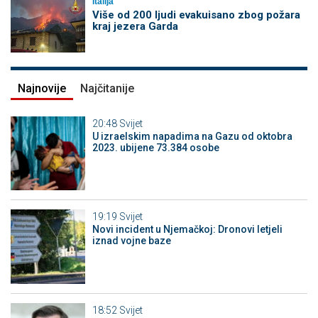
Italija
Više od 200 ljudi evakuisano zbog požara
kraj jezera Garda
Najnovije
Najčitanije
20:48
Svijet
U izraelskim napadima na Gazu od oktobra
2023. ubijene 73.384 osobe
19:19
Svijet
Novi incident u Njemačkoj: Dronovi letjeli
iznad vojne baze
18:52
Svijet