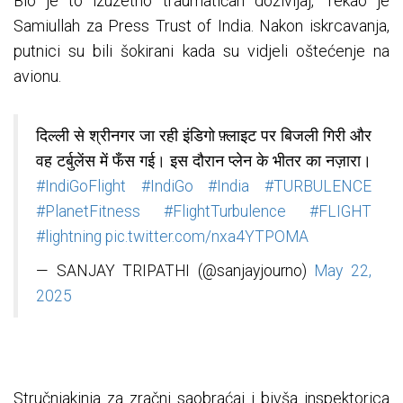
Bio je to izuzetno traumatičan doživljaj,” rekao je
Samiullah za Press Trust of India. Nakon iskrcavanja,
putnici su bili šokirani kada su vidjeli oštećenje na
avionu.
दिल्ली से श्रीनगर जा रही इंडिगो फ़्लाइट पर बिजली गिरी और
वह टर्बुलेंस में फँस गई। इस दौरान प्लेन के भीतर का नज़ारा।
#IndiGoFlight
#IndiGo
#India
#TURBULENCE
#PlanetFitness
#FlightTurbulence
#FLIGHT
#lightning
pic.twitter.com/nxa4YTPOMA
— SANJAY TRIPATHI (@sanjayjourno)
May 22,
2025
Stručnjakinja za zračni saobraćaj i bivša inspektorica