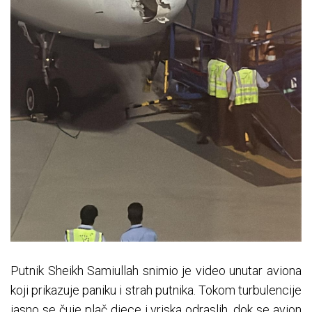
Putnik Sheikh Samiullah snimio je video unutar aviona
koji prikazuje paniku i strah putnika. Tokom turbulencije
jasno se čuje plač djece i vriska odraslih, dok se avion