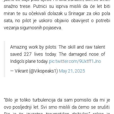
snažno trese. Putnici su isprva mislili da će let biti
miran te su očekivali dolazak u Srinagar za oko pola
sata, no pilot je uskoro objavio obavijest o potrebi
vezanja sigurnosnih pojaseva.
Amazing work by pilots. The skill and raw talent
saved 227 lives today. The damaged nose of
Indigo's plane today.
pic.twitter.com/9Uxtff1Jno
— Vikrant (@Vikspeaks1)
May 21, 2025
“Bilo je toliko turbulencija da sam pomislio da mi je
ovo posljednji let. Svi smo mislili da ćemo se srušiti.