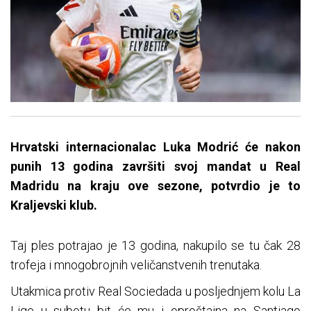
Hrvatski internacionalac Luka Modrić će nakon
punih 13 godina završiti svoj mandat u Real
Madridu na kraju ove sezone, potvrdio je to
Kraljevski klub.
Taj ples potrajao je 13 godina, nakupilo se tu čak 28
trofeja i mnogobrojnih veličanstvenih trenutaka.
Utakmica protiv Real Sociedada u posljednjem kolu La
Lige u subotu bit će mu i oproštajna na Santiago