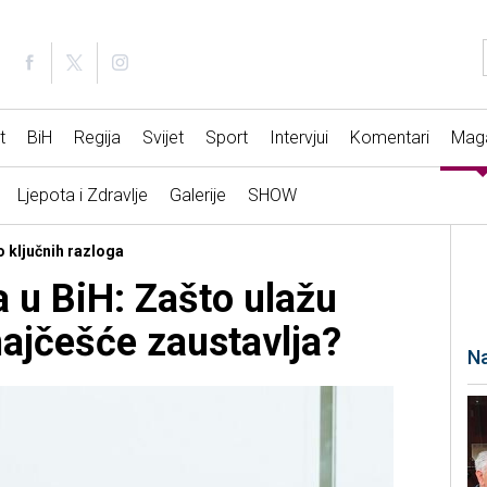
t
BiH
Regija
Svijet
Sport
Intervjui
Komentari
Mag
Ljepota i Zdravlje
Galerije
SHOW
o ključnih razloga
a u BiH: Zašto ulažu
najčešće zaustavlja?
Na