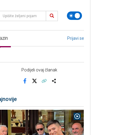
azin
Prijavi se
Podijeli ovaj članak
Facebook
X
Kopiraj link
Više
jnovije