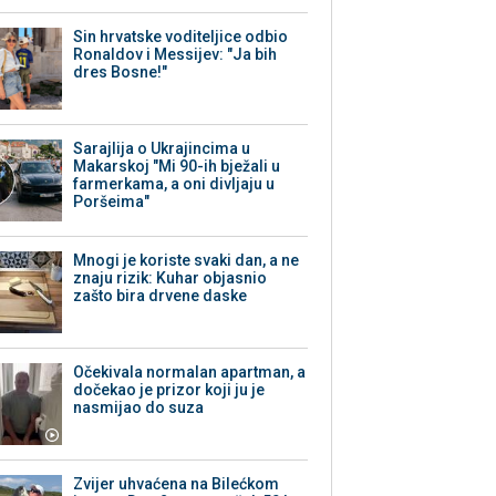
Sin hrvatske voditeljice odbio
Ronaldov i Messijev: "Ja bih
dres Bosne!"
Sarajlija o Ukrajincima u
Makarskoj "Mi 90-ih bježali u
farmerkama, a oni divljaju u
Poršeima"
Mnogi je koriste svaki dan, a ne
znaju rizik: Kuhar objasnio
zašto bira drvene daske
Očekivala normalan apartman, a
dočekao je prizor koji ju je
nasmijao do suza
Zvijer uhvaćena na Bilećkom