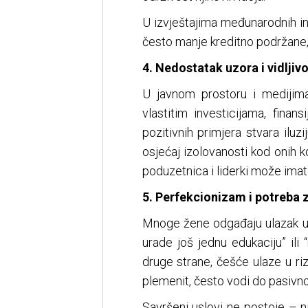
U izvještajima međunarodnih in
često manje kreditno podržane, 
4. Nedostatak uzora i vidljivo
U javnom prostoru i medijim
vlastitim investicijama, fina
pozitivnih primjera stvara ilu
osjećaj izolovanosti kod onih ko
poduzetnica i liderki može imat
5. Perfekcionizam i potreba
Mnoge žene odgađaju ulazak u i
urade još jednu edukaciju” ili
druge strane, češće ulaze u riz
plemenit, često vodi do pasivnos
Savršeni uslovi ne postoje – n