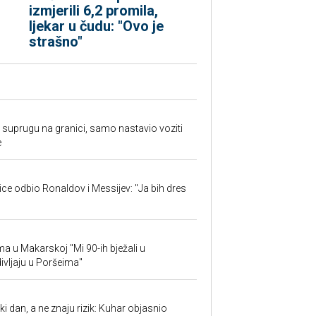
izmjerili 6,2 promila,
ljekar u čudu: "Ovo je
strašno"
suprugu na granici, samo nastavio voziti
e
jice odbio Ronaldov i Messijev: "Ja bih dres
ima u Makarskoj "Mi 90-ih bježali u
ivljaju u Poršeima"
ki dan, a ne znaju rizik: Kuhar objasnio