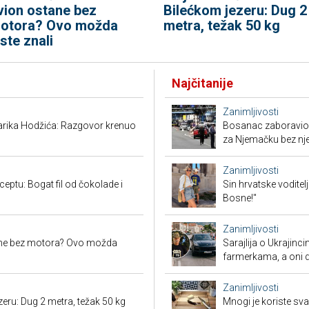
vion ostane bez
Bilećkom jezeru: Dug 2
otora? Ovo možda
metra, težak 50 kg
iste znali
Najčitanije
Zanimljivosti
arika Hodžića: Razgovor krenuo
Bosanac zaboravio 
za Njemačku bez nj
Zanimljivosti
eptu: Bogat fil od čokolade i
Sin hrvatske voditel
Bosne!"
Zanimljivosti
ane bez motora? Ovo možda
Sarajlija o Ukrajinc
farmerkama, a oni d
Zanimljivosti
eru: Dug 2 metra, težak 50 kg
Mnogi je koriste sva