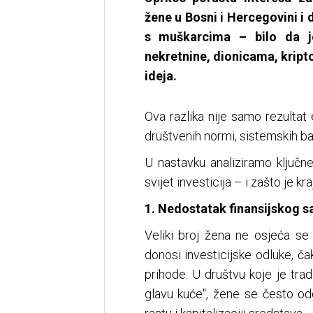
žene u Bosni i Hercegovini i 
s muškarcima – bilo da je
nekretnine, dionicama, kripto
ideja.
Ova razlika nije samo rezultat
društvenih normi, sistemskih bari
U nastavku analiziramo ključn
svijet investicija – i zašto je k
1. Nedostatak finansijskog
Veliki broj žena ne osjeća se
donosi investicijske odluke, ča
prihode. U društvu koje je trad
glavu kuće", žene se često odg