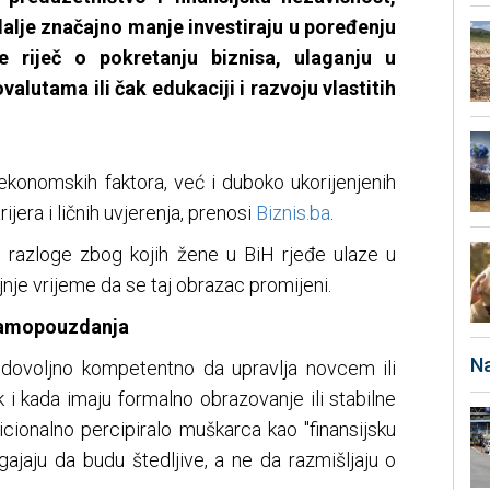
dalje značajno manje investiraju u poređenju
 riječ o pokretanju biznisa, ulaganju u
valutama ili čak edukaciji i razvoju vlastitih
 ekonomskih faktora, već i duboko ukorijenjenih
jera i ličnih uvjerenja, prenosi
Biznis.ba
.
e razloge zbog kojih žene u BiH rjeđe ulaze u
rajnje vrijeme da se taj obrazac promijeni.
 samopouzdanja
Na
 dovoljno kompetentno da upravlja novcem ili
k i kada imaju formalno obrazovanje ili stabilne
icionalno percipiralo muškarca kao "finansijsku
ajaju da budu štedljive, a ne da razmišljaju o