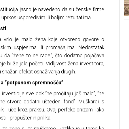
stitucija jasno je navedeno da su ženske firme
uprkos usporedivim ili boljim rezultatima.
sti
a vrlo je malo žena koje otvoreno govore o
nsijskim uspjesima ili promašajima. Nedostatak
ziju da “žene to ne rade”, što dodatno pojačava
je bi željele početi. Vidljivost žena investitora,
i snažan efekat osnaživanja drugih.
 za “potpunom spremnošću”
nvesticije sve dok “ne pročitaju još malo”, “ne
 “ne stvore dodatni ušteđeni fond”. Muškarci, s
ik i uče kroz praksu. Ovaj perfekcionizam, iako
ti i propuštenih prilika.
i za žene ni za muškarce. Razlika je u tome ko