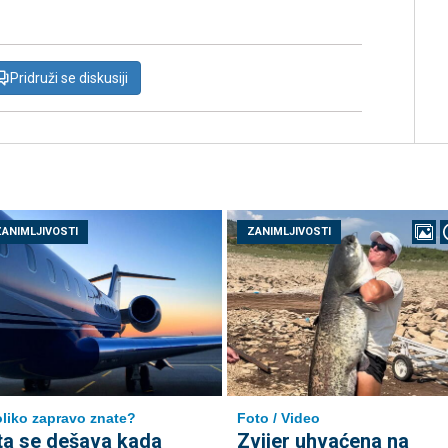
Pridruži se diskusiji
ZANIMLJIVOSTI
ZANIMLJIVOSTI
liko zapravo znate?
Foto / Video
ta se dešava kada
Zvijer uhvaćena na