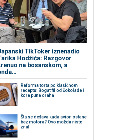
Japanski TikToker iznenadio
Tarika Hodžića: Razgovor
krenuo na bosanskom, a
onda...
Reforma torta po klasičnom
receptu: Bogat fil od čokolade i
kore pune oraha
Šta se dešava kada avion ostane
bez motora? Ovo možda niste
znali