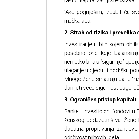
rastu i kapitalizaciji sredstava.
"Ako pogriješim, izgubit ću
muškaraca.
2. Strah od rizika i prevelik
Investiranje u bilo kojem obli
posebno one koje balansiraj
nerijetko biraju “sigurnije” opc
ulaganje u djecu ili podršku poro
Mnoge žene smatraju da je “riz
donijeti veću sigurnost dugoroč
3. Ograničen pristup kapitalu 
Banke i investicioni fondovi u 
ženskog poduzetništva. Žene k
dodatna propitivanja, zahtjev
održivost njihovih ideja.