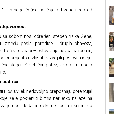
 sve" – mnogo češće se čuje od žena nego od
a odgovornost
ku sa sobom nosi određeni stepen rizika. Žene,
u između posla, porodice i drugih obaveza,
ije. To često znači – ostavljanje novca na računu,
dici, umjesto u vlastiti razvoj ili poslovnu ideju.
ično ulaganje” sebičan potez, iako bi im moglo
no.
i podršci
BiH još uvijek nedovoljno prepoznaju potencijal
oje žele pokrenuti biznis nerijetko nailaze na
e za jemce, dodatnu dokumentaciju i sumnje u