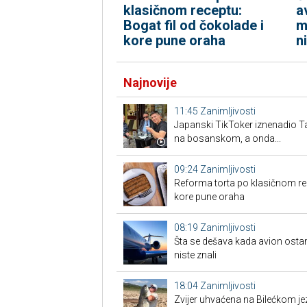
klasičnom receptu:
a
Bogat fil od čokolade i
m
kore pune oraha
n
Najnovije
11:45
Zanimljivosti
Japanski TikToker iznenadio T
na bosanskom, a onda...
09:24
Zanimljivosti
Reforma torta po klasičnom rec
kore pune oraha
08:19
Zanimljivosti
Šta se dešava kada avion ost
niste znali
18:04
Zanimljivosti
Zvijer uhvaćena na Bilećkom jez