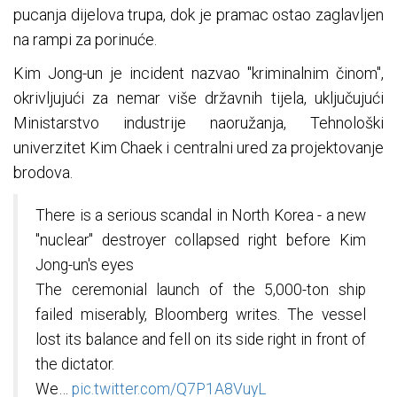
pucanja dijelova trupa, dok je pramac ostao zaglavljen
na rampi za porinuće.
Kim Jong-un je incident nazvao "kriminalnim činom",
okrivljujući za nemar više državnih tijela, uključujući
Ministarstvo industrije naoružanja, Tehnološki
univerzitet Kim Chaek i centralni ured za projektovanje
brodova.
There is a serious scandal in North Korea - a new
"nuclear" destroyer collapsed right before Kim
Jong-un's eyes
The ceremonial launch of the 5,000-ton ship
failed miserably, Bloomberg writes. The vessel
lost its balance and fell on its side right in front of
the dictator.
We…
pic.twitter.com/Q7P1A8VuyL