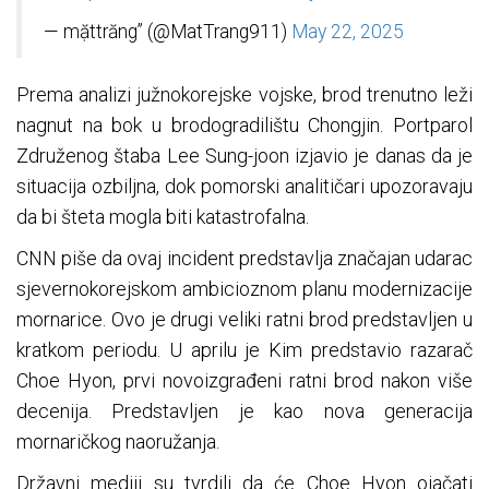
— mặttrăng” (@MatTrang911)
May 22, 2025
Prema analizi južnokorejske vojske, brod trenutno leži
nagnut na bok u brodogradilištu Chongjin. Portparol
Združenog štaba Lee Sung-joon izjavio je danas da je
situacija ozbiljna, dok pomorski analitičari upozoravaju
da bi šteta mogla biti katastrofalna.
CNN piše da ovaj incident predstavlja značajan udarac
sjevernokorejskom ambicioznom planu modernizacije
mornarice. Ovo je drugi veliki ratni brod predstavljen u
kratkom periodu. U aprilu je Kim predstavio razarač
Choe Hyon, prvi novoizgrađeni ratni brod nakon više
decenija. Predstavljen je kao nova generacija
mornaričkog naoružanja.
Državni mediji su tvrdili da će Choe Hyon ojačati