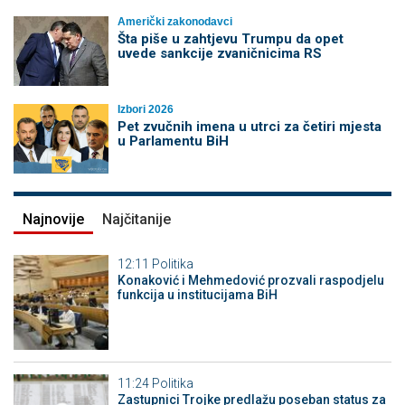
Američki zakonodavci
Šta piše u zahtjevu Trumpu da opet
uvede sankcije zvaničnicima RS
Izbori 2026
Pet zvučnih imena u utrci za četiri mjesta
u Parlamentu BiH
Najnovije
Najčitanije
12:11
Politika
Konaković i Mehmedović prozvali raspodjelu
funkcija u institucijama BiH
11:24
Politika
Zastupnici Trojke predlažu poseban status za