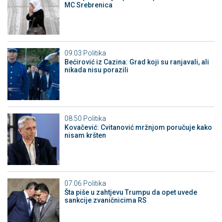
MC Srebrenica
09:03
Politika
Bećirović iz Cazina: Grad koji su ranjavali, ali
nikada nisu porazili
08:50
Politika
Kovačević: Cvitanović mržnjom poručuje kako
nisam kršten
07:06
Politika
Šta piše u zahtjevu Trumpu da opet uvede
sankcije zvaničnicima RS