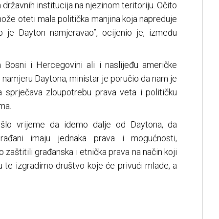
državnih institucija na njezinom teritoriju. Očito
 može oteti mala politička manjina koja napreduje
o je Dayton namjeravao”, ocijenio je, između
a Bosni i Hercegovini ali i naslijeđu američke
 namjeru Daytona, ministar je poručio da nam je
 sprječava zloupotrebu prava veta i političku
ima.
ošlo vrijeme da idemo dalje od Daytona, da
rađani imaju jednaka prava i mogućnosti,
zaštitili građanska i etnička prava na način koji
u te izgradimo društvo koje će privući mlade, a