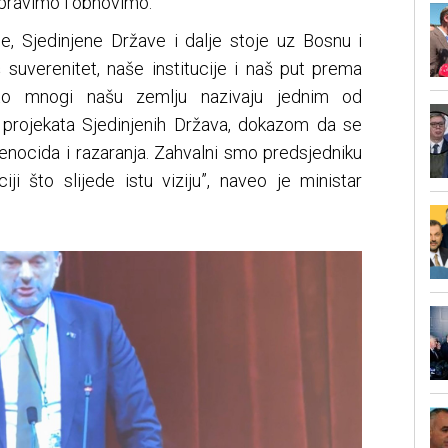
spravimo i obnovimo.
ije, Sjedinjene Države i dalje stoje uz Bosnu i
 suverenitet, naše institucije i naš put prema
o mnogi našu zemlju nazivaju jednim od
ih projekata Sjedinjenih Država, dokazom da se
genocida i razaranja. Zahvalni smo predsjedniku
ji što slijede istu viziju”, naveo je ministar