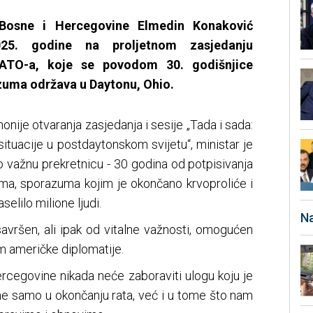
 Bosne i Hercegovine Elmedin Konaković
25. godine na proljetnom zasjedanju
NATO-a, koje se povodom 30. godišnjice
uma održava u Daytonu, Ohio.
ije otvaranja zasjedanja i sesije „Tada i sada:
ituacije u postdaytonskom svijetu“, ministar je
 važnu prekretnicu - 30 godina od potpisivanja
a, sporazuma kojim je okončano krvoproliće i
aselilo milione ljudi.
Na
savršen, ali ipak od vitalne važnosti, omogućen
 američke diplomatije.
rcegovine nikada neće zaboraviti ulogu koju je
 ne samo u okončanju rata, već i u tome što nam