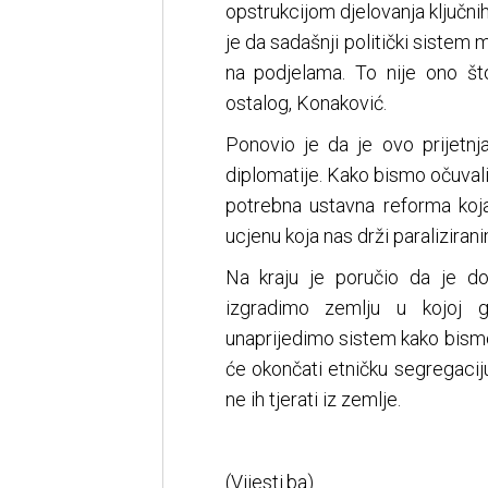
opstrukcijom djelovanja ključnih 
je da sadašnji politički sistem
na podjelama. To nije ono št
ostalog, Konaković.
Ponovio je da je ovo prijetnj
diplomatije. Kako bismo očuvali
potrebna ustavna reforma koja
ucjenu koja nas drži paraliziran
Na kraju je poručio da je d
izgradimo zemlju u kojoj g
unaprijedimo sistem kako bismo 
će okončati etničku segregacij
ne ih tjerati iz zemlje.
(Vijesti.ba)