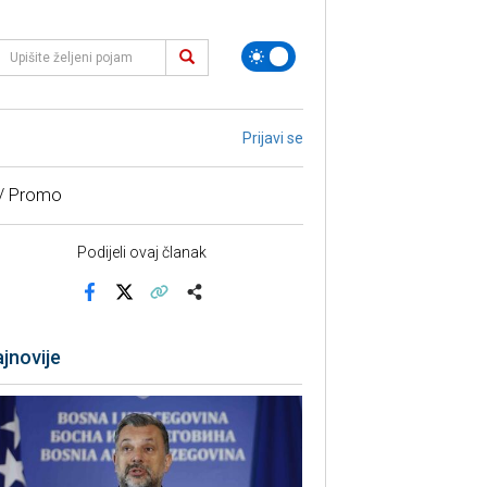
Prijavi se
 / Promo
Podijeli ovaj članak
Facebook
X
Kopiraj link
Više
jnovije