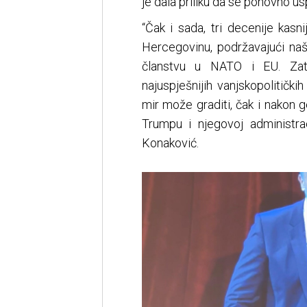
je dala priliku da se ponovno u
“Čak i sada, tri decenije kasn
Hercegovinu, podržavajući naš
članstvu u NATO i EU. Zat
najuspješnijih vanjskopolitičk
mir može graditi, čak i nakon 
Trumpu i njegovoj administraci
Konaković.