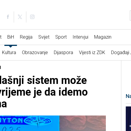
t
BiH
Regija
Svijet
Sport
Intervjui
Magazin
Kultura
Obrazovanje
Dijaspora
Vijesti iz ZDK
Događaji
H
dašnji sistem može
vrijeme je da idemo
Na
na