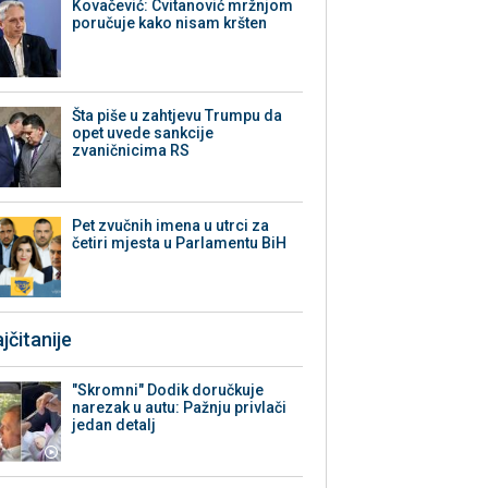
Kovačević: Cvitanović mržnjom
poručuje kako nisam kršten
Šta piše u zahtjevu Trumpu da
opet uvede sankcije
zvaničnicima RS
Pet zvučnih imena u utrci za
četiri mjesta u Parlamentu BiH
jčitanije
"Skromni" Dodik doručkuje
narezak u autu: Pažnju privlači
jedan detalj