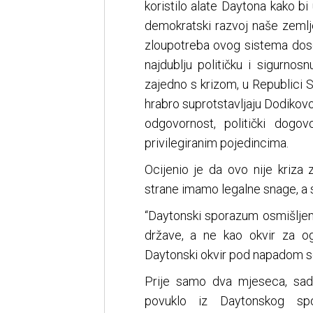
koristilo alate Daytona kako bi
demokratski razvoj naše zemlje
zloupotreba ovog sistema dose
najdublju političku i sigurno
zajedno s krizom, u Republici S
hrabro suprotstavljaju Dodikov
odgovornost, politički dogo
privilegiranim pojedincima.
Ocijenio je da ovo nije kriza 
strane imamo legalne snage, a 
“Daytonski sporazum osmišljen
države, a ne kao okvir za og
Daytonski okvir pod napadom se
Prije samo dva mjeseca, sad
povuklo iz Daytonskog sp