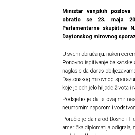
Ministar vanjskih poslova
obratio se 23. maja 20
Parlamentarne skupštine 
Daytonskog mirovnog sporaz
U svom obraćanju, nakon ceremon
Ponovno ispitivanje balkanske s
naglasio da danas obilježavamo
Daytonskog mirovnog sporazum
koje je odnijelo hiljade života i r
Podsjetio je da je ovaj mir ne
neumornim naporom i vodstvom
Poručio je da narod Bosne i He
američka diplomatija odigrala,