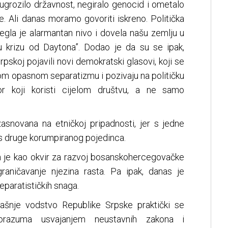
 ugrozilo državnost, negiralo genocid i ometalo
. Ali danas moramo govoriti iskreno. Politička
gla je alarmantan nivo i dovela našu zemlju u
snu krizu od Daytona”. Dodao je da su se ipak,
rpskoj pojavili novi demokratski glasovi, koji se
om opasnom separatizmu i pozivaju na političku
vor koji koristi cijelom društvu, a ne samo
zasnovana na etničkoj pripadnosti, jer s jedne
s druge korumpiranog pojedinca.
 je kao okvir za razvoj bosanskohercegovačke
raničavanje njezina rasta. Pa ipak, danas je
paratističkih snaga.
ašnje vodstvo Republike Srpske praktički se
orazuma usvajanjem neustavnih zakona i