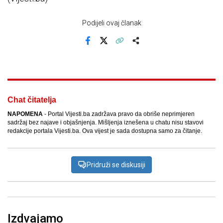
Podijeli ovaj članak
Facebook
X
Kopiraj link
Više
Chat čitatelja
NAPOMENA
- Portal Vijesti.ba zadržava pravo da obriše neprimjeren
sadržaj bez najave i objašnjenja. Mišljenja iznešena u chatu nisu stavovi
redakcije portala Vijesti.ba. Ova vijest je sada dostupna samo za čitanje.
Pridruži se diskusiji
Izdvajamo