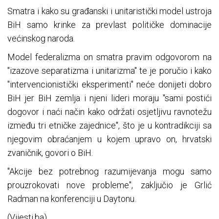
Smatra i kako su građanski i unitaristički model ustroja
BiH samo krinke za prevlast političke dominacije
većinskog naroda.
Model federalizma on smatra pravim odgovorom na
"izazove separatizma i unitarizma" te je poručio i kako
"intervencionistički eksperimenti" neće donijeti dobro
BiH jer BiH zemlja i njeni lideri moraju "sami postići
dogovor i naći način kako održati osjetljivu ravnotežu
između tri etničke zajednice", što je u kontradikciji sa
njegovim obraćanjem u kojem upravo on, hrvatski
zvaničnik, govori o BiH.
"Akcije bez potrebnog razumijevanja mogu samo
prouzrokovati nove probleme", zaključio je Grlić
Radman na konferenciji u Daytonu.
(Vijesti.ba)