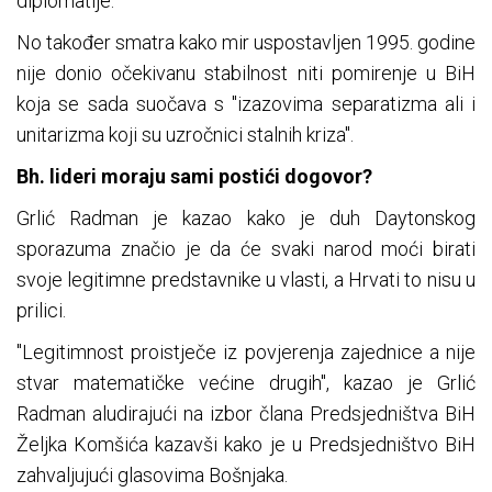
diplomatije.
No također smatra kako mir uspostavljen 1995. godine
nije donio očekivanu stabilnost niti pomirenje u BiH
koja se sada suočava s "izazovima separatizma ali i
unitarizma koji su uzročnici stalnih kriza".
Bh. lideri moraju sami postići dogovor?
Grlić Radman je kazao kako je duh Daytonskog
sporazuma značio je da će svaki narod moći birati
svoje legitimne predstavnike u vlasti, a Hrvati to nisu u
prilici.
"Legitimnost proistječe iz povjerenja zajednice a nije
stvar matematičke većine drugih", kazao je Grlić
Radman aludirajući na izbor člana Predsjedništva BiH
Željka Komšića kazavši kako je u Predsjedništvo BiH
zahvaljujući glasovima Bošnjaka.