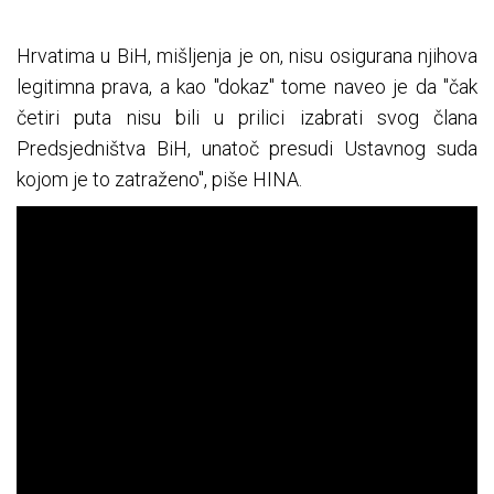
Hrvatima u BiH, mišljenja je on, nisu osigurana njihova
legitimna prava, a kao "dokaz" tome naveo je da "čak
četiri puta nisu bili u prilici izabrati svog člana
Predsjedništva BiH, unatoč presudi Ustavnog suda
kojom je to zatraženo", piše HINA.