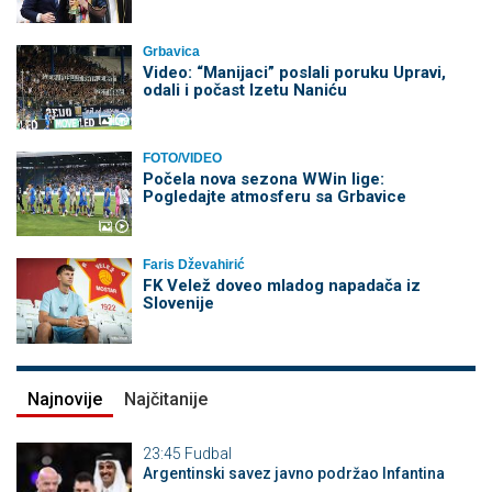
Grbavica
Video: “Manijaci” poslali poruku Upravi,
odali i počast Izetu Naniću
FOTO/VIDEO
Počela nova sezona WWin lige:
Pogledajte atmosferu sa Grbavice
Faris Dževahirić
FK Velež doveo mladog napadača iz
Slovenije
Najnovije
Najčitanije
23:45
Fudbal
Argentinski savez javno podržao Infantina