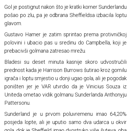
Gol je postignut nakon što je kratki korner Sunderlandu
pošao po zlu, pa je odbrana Sheffieldsa izbacila loptu
glavom.
Gustavo Hamer je zatim sprintao prema protivničkoj
polovini i ubacio pas u sredinu do Campbella, koji je
prebacivši golmana zatresao mrežu.
Bladesi su deset minuta kasnije skoro udvostručili
prednost kada je Harrison Burrows šutirao kroz gomilu
igrača i loptu smjestio u donji ugao gola, ali je pogodak
poništen jer je VAR utvrdio da je Vinicius Souza iz
Uniteda ometao vidik golmanu Sunderlanda Anthonyju
Pattersonu.
Sunderland je u prvom poluvremenu imao 64,20%
posjeda lopte, ali je uputio samo dva udarca u okvir
gola, dok je Sheffield imao dvostruko više šuteva, oba