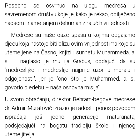
Posebno se osvrnuo na ulogu medresa u
savremenom društvu koje je, kako je rekao, obilježeno
haosom i nametanjem dehumanizirajućih vrijednosti.
– Medrese su naše oaze spasa u kojima odgajamo
djecu koja nastoje biti blizu ovim vrijednostima koje su
utemeljene na Časnoj knjizi i sunnetu Muhammeda, a.
s. – naglasio je muftija Grabus, dodajući da su
"medreslijke i medreslije najprije uzor u moralu i
odgojenosti", jer je "ono što je Muhammed, a. s.,
govorio o edebu – naša osnovna misija".
U svom obraćanju, direktor Behram-begove medrese
dr. Admir Muratović izrazio je radost i ponos povodom
ispraćaja još jedne generacije maturanata,
podsjećajući na bogatu tradiciju škole i njenog
utemeljitelja.