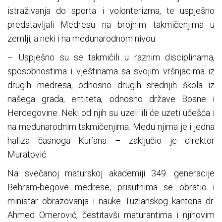
istraživanja do sporta i volonterizma, te uspješno
predstavljali Medresu na brojnim takmičenjima u
zemlji, a neki i na međunarodnom nivou.
– Uspješno su se takmičili u raznim disciplinama,
sposobnostima i vještinama sa svojim vršnjacima iz
drugih medresa, odnosno drugih srednjih škola iz
našega grada, entiteta, odnosno države Bosne i
Hercegovine. Neki od njih su uzeli ili će uzeti učešća i
na međunarodnim takmičenjima. Među njima je i jedna
hafiza časnoga Kur’ana – zaključio je direktor
Muratović.
Na svečanoj maturskoj akademiji 349. generacije
Behram-begove medrese, prisutnima se obratio i
ministar obrazovanja i nauke Tuzlanskog kantona dr.
Ahmed Omerović, čestitavši maturantima i njihovim