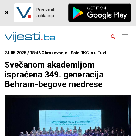
Preuzmite
aplikaciju
Toggl
navig
24.05.2025 / 18:46 Obrazovanje - Sala BKC-a u Tuzli
Svečanom akademijom
ispraćena 349. generacija
Behram-begove medrese