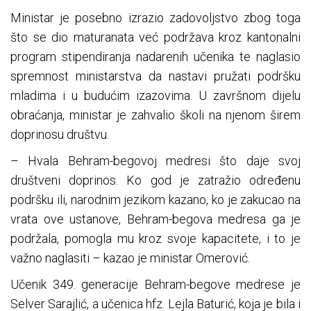
Ministar je posebno izrazio zadovoljstvo zbog toga
što se dio maturanata već podržava kroz kantonalni
program stipendiranja nadarenih učenika te naglasio
spremnost ministarstva da nastavi pružati podršku
mladima i u budućim izazovima. U završnom dijelu
obraćanja, ministar je zahvalio školi na njenom širem
doprinosu društvu.
– Hvala Behram-begovoj medresi što daje svoj
društveni doprinos. Ko god je zatražio određenu
podršku ili, narodnim jezikom kazano, ko je zakucao na
vrata ove ustanove, Behram-begova medresa ga je
podržala, pomogla mu kroz svoje kapacitete, i to je
važno naglasiti – kazao je ministar Omerović.
Učenik 349. generacije Behram-begove medrese je
Selver Sarajlić, a učenica hfz. Lejla Baturić, koja je bila i