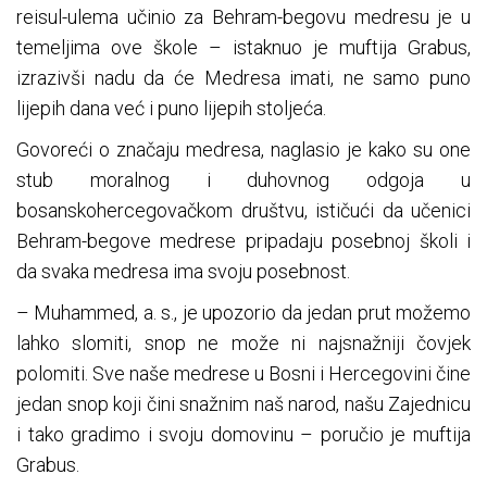
reisul-ulema učinio za Behram-begovu medresu je u
temeljima ove škole – istaknuo je muftija Grabus,
izrazivši nadu da će Medresa imati, ne samo puno
lijepih dana već i puno lijepih stoljeća.
Govoreći o značaju medresa, naglasio je kako su one
stub moralnog i duhovnog odgoja u
bosanskohercegovačkom društvu, ističući da učenici
Behram-begove medrese pripadaju posebnoj školi i
da svaka medresa ima svoju posebnost.
– Muhammed, a. s., je upozorio da jedan prut možemo
lahko slomiti, snop ne može ni najsnažniji čovjek
polomiti. Sve naše medrese u Bosni i Hercegovini čine
jedan snop koji čini snažnim naš narod, našu Zajednicu
i tako gradimo i svoju domovinu – poručio je muftija
Grabus.