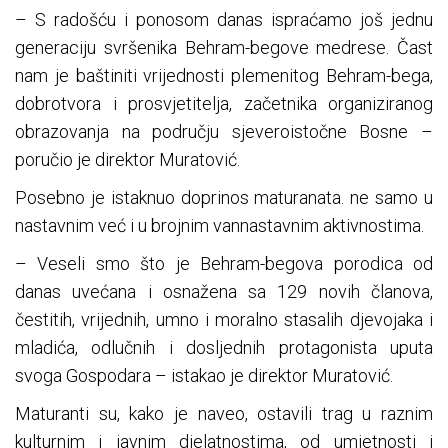
– S radošću i ponosom danas ispraćamo još jednu
generaciju svršenika Behram-begove medrese. Čast
nam je baštiniti vrijednosti plemenitog Behram-bega,
dobrotvora i prosvjetitelja, začetnika organiziranog
obrazovanja na području sjeveroistočne Bosne –
poručio je direktor Muratović.
Posebno je istaknuo doprinos maturanata. ne samo u
nastavnim već i u brojnim vannastavnim aktivnostima.
– Veseli smo što je Behram-begova porodica od
danas uvećana i osnažena sa 129 novih članova,
čestitih, vrijednih, umno i moralno stasalih djevojaka i
mladića, odlučnih i dosljednih protagonista uputa
svoga Gospodara – istakao je direktor Muratović.
Maturanti su, kako je naveo, ostavili trag u raznim
kulturnim i javnim djelatnostima, od umjetnosti i