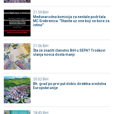
21:59
BiH
Međunarodna komisija za nestale podržala
MC Srebrenica: "Stanite uz one koji se bore za
istinu"
21:06
BiH
Šta će značiti članstvo BiH u SEPA? Troškovi
slanja novca dosta manji
20:02
BiH
Bh. grad po prvi put dobio direktna sredstva
Europske unije
18:45
BiH