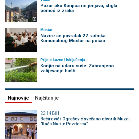
Požar oko Konjica ne jenjava, stigla
pomoć iz zraka
Mostar
Nazire se povratak 22 radnika
Komunalnog Mostar na posao
Prijete kazne i isključenja
Konjic na udaru suše: Zabranjeno
zalijevanje bašti
Najnovije
Najčitanije
22:14
BiH
Bećirović i Ogrešević svečano otvorili Muzej
"Kuća Nurije Pozderca"