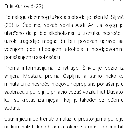
Enis Kurtović (22).
Po nalogu dežurnog tužioca slobode je lišen M. Šljivić
(28) iz Čapljine, vozač vozila Audi A4 za kojeg je
utvrđeno da je bio alkoholiziran u trenutku nesreće i
uzrok tragedije mogao bi biti povezan upravo sa
vožnjom pod utjecajem alkohola i neodgovornim
ponašanjem u saobraćaju.
Prema informacijama iz istrage, Šljivić je vozio iz
smjera Mostara prema Čapljini, a samo nekoliko
minuta prije nesreće, njegovo nepropisno ponašanje u
saobraćaju policiji je prijavio vozač vozila Fiat Ducato,
koji se kretao iza njega i koji je također ozlijeđen u
sudaru.
Osumnjičeni se trenutno nalazi u prostorijama policije
na kriminalističkoj obradi, a tokom sutrašnjeg dana bit