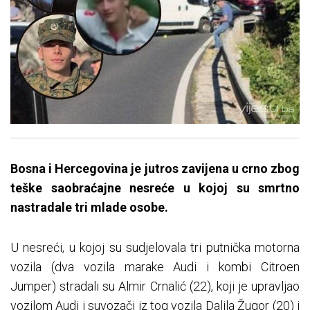
Bosna i Hercegovina je jutros zavijena u crno zbog
teške saobraćajne nesreće u kojoj su smrtno
nastradale tri mlade osobe.
U nesreći, u kojoj su sudjelovala tri putnička motorna
vozila (dva vozila marake Audi i kombi Citroen
Jumper) stradali su Almir Crnalić (22), koji je upravljao
vozilom Audi i suvozači iz tog vozila Dalila Žugor (20) i