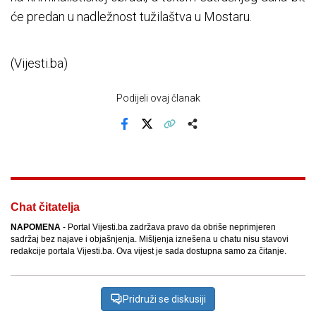
će predan u nadležnost tužilaštva u Mostaru.
(Vijesti.ba)
Podijeli ovaj članak
Facebook
X
Kopiraj link
Više
Chat čitatelja
NAPOMENA
- Portal Vijesti.ba zadržava pravo da obriše neprimjeren
sadržaj bez najave i objašnjenja. Mišljenja iznešena u chatu nisu stavovi
redakcije portala Vijesti.ba. Ova vijest je sada dostupna samo za čitanje.
Pridruži se diskusiji