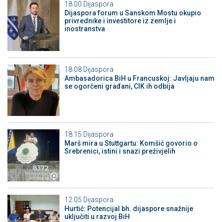
18:00
Dijaspora
Dijaspora forum u Sanskom Mostu okupio
privrednike i investitore iz zemlje i
inostranstva
18:08
Dijaspora
Ambasadorica BiH u Francuskoj: Javljaju nam
se ogorčeni građani, CIK ih odbija
18:15
Dijaspora
Marš mira u Stuttgartu: Komšić govorio o
Srebrenici, istini i snazi preživjelih
12:05
Dijaspora
Hurtić: Potencijal bh. dijaspore snažnije
uključiti u razvoj BiH