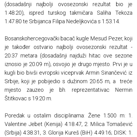
(dosadašnji najbolji ovosezonski rezultat bio je
1:48.20), ispred turskog takmičara Saliha Tekoza
1:47.80 te Srbijanca Filipa Nedeljkovića s 1:53.14.
Bosanskohercegovački bacač kugle Mesud Pezer, koji
je također ostvario najbolji ovosezonski rezultat -
20.37 metara (dosadašnji najduži hitac ove sezone
iznosio je 20.09 m), osvojio je drugo mjesto. Prvi je u
kugli bio bivši evropski viceprvak Armin Sinančević iz
Srbije, koji je pobijedio s dužinom 20.65 m, a treće
mjesto zauzeo je bh. reprezentativac Nermin
Štitkovac s 19.20 m.
Poredak u ostalim disciplinama: Žene 1.500 m: 1.
Valentine Jebet (Kenija) 4:18.47, 2. Milica Tomašević
(Srbija) 4:38.31, 3. Glorija Kureš (BiH) 4:49.16; DISK: 1.