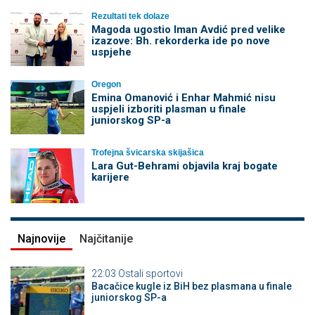
Rezultati tek dolaze
Magoda ugostio Iman Avdić pred velike
izazove: Bh. rekorderka ide po nove
uspjehe
Oregon
Emina Omanović i Enhar Mahmić nisu
uspjeli izboriti plasman u finale
juniorskog SP-a
Trofejna švicarska skijašica
Lara Gut-Behrami objavila kraj bogate
karijere
Najnovije
Najčitanije
22:03
Ostali sportovi
Bacačice kugle iz BiH bez plasmana u finale
juniorskog SP-a