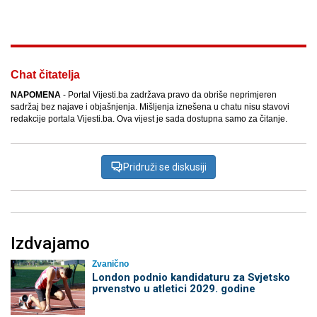
Facebook
X
Kopiraj link
Više
Chat čitatelja
NAPOMENA
- Portal Vijesti.ba zadržava pravo da obriše neprimjeren
sadržaj bez najave i objašnjenja. Mišljenja iznešena u chatu nisu stavovi
redakcije portala Vijesti.ba. Ova vijest je sada dostupna samo za čitanje.
Pridruži se diskusiji
Izdvajamo
Zvanično
London podnio kandidaturu za Svjetsko
prvenstvo u atletici 2029. godine