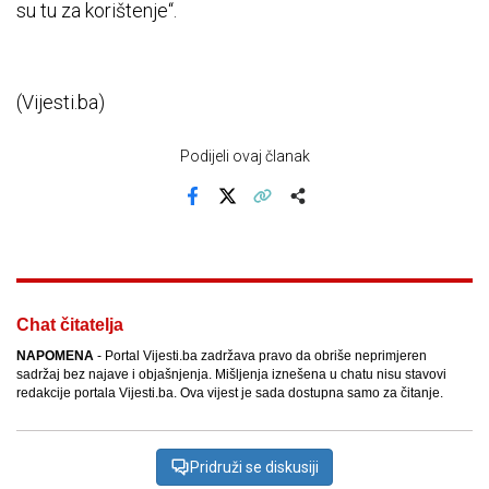
su tu za korištenje“.
(Vijesti.ba)
Podijeli ovaj članak
Facebook
X
Kopiraj link
Više
Chat čitatelja
NAPOMENA
- Portal Vijesti.ba zadržava pravo da obriše neprimjeren
sadržaj bez najave i objašnjenja. Mišljenja iznešena u chatu nisu stavovi
redakcije portala Vijesti.ba. Ova vijest je sada dostupna samo za čitanje.
Pridruži se diskusiji