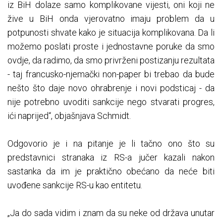
iz BiH dolaze samo komplikovane vijesti, oni koji ne
žive u BiH onda vjerovatno imaju problem da u
potpunosti shvate kako je situacija komplikovana. Da li
možemo poslati proste i jednostavne poruke da smo
ovdje, da radimo, da smo privrženi postizanju rezultata
- taj francusko-njemački non-paper bi trebao da bude
nešto što daje novo ohrabrenje i novi podsticaj - da
nije potrebno uvoditi sankcije nego stvarati progres,
ići naprijed“, objašnjava Schmidt.
Odgovorio je i na pitanje je li tačno ono što su
predstavnici stranaka iz RS-a jučer kazali nakon
sastanka da im je praktično obećano da neće biti
uvođene sankcije RS-u kao entitetu.
„Ja do sada vidim i znam da su neke od država unutar