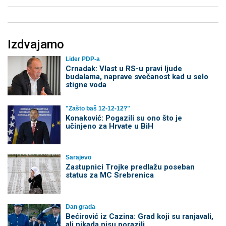
Izdvajamo
Lider PDP-a
Crnadak: Vlast u RS-u pravi ljude
budalama, naprave svečanost kad u selo
stigne voda
"Zašto baš 12-12-12?"
Konaković: Pogazili su ono što je
učinjeno za Hrvate u BiH
Sarajevo
Zastupnici Trojke predlažu poseban
status za MC Srebrenica
Dan grada
Bećirović iz Cazina: Grad koji su ranjavali,
ali nikada nisu porazili