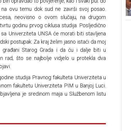
o bih opravdao to povjerenje, kao i svaki put do
e na ovu temu dok sud ne završi svoj posao.
rocesa, neovisno o ovom slučaju, na drugom
etvrtu godinu prvog ciklusa studija. Posljedično
 sa Univerziteta UNSA će morati biti stavljena
ski postupak. Za kraj želim jasno istaći da moj
i građani Starog Grada i da ću i dalje biti u
n rad, što se najbolje vidjelo u protekla dva
bjavi.
godine studija Pravnog fakulteta Univerziteta u
vnom fakultetu Univerziteta PIM u Banjoj Luci.
bjavljena je sredinom maja u Službenom listu