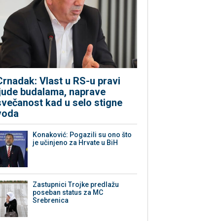
Crnadak: Vlast u RS-u pravi
ljude budalama, naprave
svečanost kad u selo stigne
voda
Konaković: Pogazili su ono što
je učinjeno za Hrvate u BiH
Zastupnici Trojke predlažu
poseban status za MC
Srebrenica