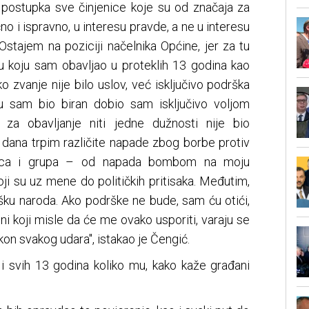
postupka sve činjenice koje su od značaja za
no i ispravno, u interesu pravde, a ne u interesu
Ostajem na poziciji načelnika Općine, jer za tu
gu koju sam obavljao u proteklih 13 godina kao
 zvanje nije bilo uslov, već isključivo podrška
ju sam bio biran dobio sam isključivo voljom
 za obavljanje niti jedne dužnosti nije bio
dana trpim različite napade zbog borbe protiv
inaca i grupa – od napada bombom na moju
oji su uz mene do političkih pritisaka. Međutim,
šku naroda. Ako podrške ne bude, sam ću otići,
i koji misle da će me ovako usporiti, varaju se
kon svakog udara", istakao je Čengić.
 i svih 13 godina koliko mu, kako kaže građani