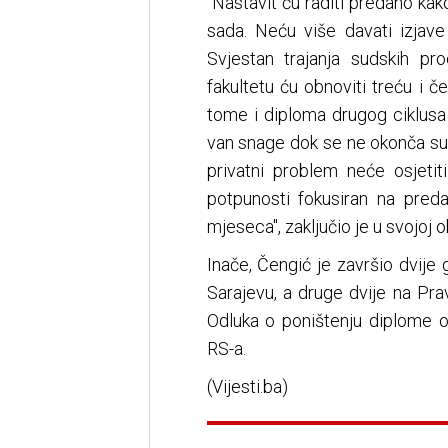
"Nastavit ću raditi predano kak
sada. Neću više davati izjav
Svjestan trajanja sudskih p
fakultetu ću obnoviti treću i č
tome i diploma drugog ciklusa
van snage dok se ne okonča sud
privatni problem neće osjetit
potpunosti fokusiran na preda
mjeseca", zaključio je u svojoj o
Inače, Čengić je završio dvije 
Sarajevu, a druge dvije na Pra
Odluka o poništenju diplome o
RS-a.
(Vijesti.ba)