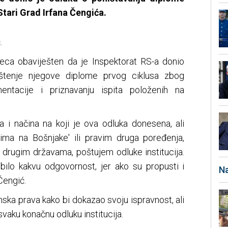
Stari Grad Irfana Čengića.
.
seca obaviješten da je Inspektorat RS-a donio
ništenje njegove diplome prvog ciklusa zbog
ntacije i priznavanju ispita položenih na
a i načina na koji je ova odluka donesena, ali
ma na Bošnjake' ili pravim druga poređenja,
 drugim državama, poštujem odluke institucija.
 bilo kakvu odgovornost, jer ako su propusti i
Na
 Čengić.
nska prava kako bi dokazao svoju ispravnost, ali
 svaku konačnu odluku institucija.