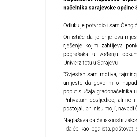
načelnika sarajevske općine 
Odluku je potvrdio i sam Čengić
On ističe da je prije dva mje
rješenje kojim zahtijeva po
pogrešaka u vođenju dokume
Univerzitetu u Sarajevu.
"Svjestan sam motiva, tajming
umjesto da govorim o 'napadi
poput slučaja gradonačelnika u
Prihvatam posljedice, ali ne i
postojali, oni nisu moji", navodi
Naglašava da će iskoristii zako
i da će, kao legalista, poštovati