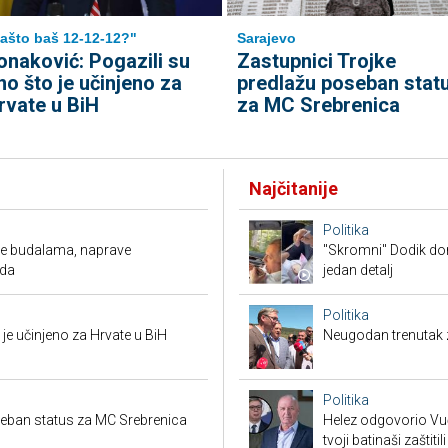
ašto baš 12-12-12?"
Sarajevo
onaković: Pogazili su
Zastupnici Trojke
no što je učinjeno za
predlažu poseban stat
rvate u BiH
za MC Srebrenica
Najčitanije
Politika
ude budalama, naprave
"Skromni" Dodik dor
oda
jedan detalj
Politika
je učinjeno za Hrvate u BiH
Neugodan trenutak za
Politika
seban status za MC Srebrenica
Helez odgovorio Vučić
tvoji batinaši zaštitili