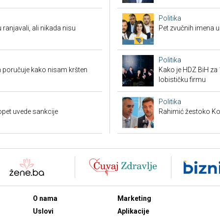
Politika
 ranjavali, ali nikada nisu
Pet zvučnih imena u 
Politika
 poručuje kako nisam kršten
Kako je HDZ BiH z
lobističku firmu
Politika
opet uvede sankcije
Rahimić žestoko Kord
O nama
Marketing
Uslovi
Aplikacije