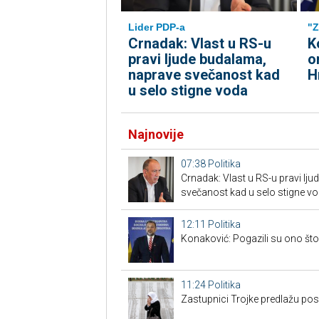
Lider PDP-a
"Z
Crnadak: Vlast u RS-u
K
pravi ljude budalama,
o
naprave svečanost kad
H
u selo stigne voda
Najnovije
07:38
Politika
Crnadak: Vlast u RS-u pravi lj
svečanost kad u selo stigne v
12:11
Politika
Konaković: Pogazili su ono što 
11:24
Politika
Zastupnici Trojke predlažu po