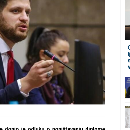
ke donio je odluku o poništavanju diplome