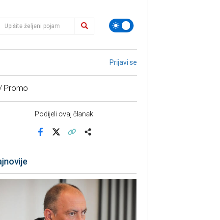
Prijavi se
 / Promo
Podijeli ovaj članak
Facebook
X
Kopiraj link
Više
jnovije