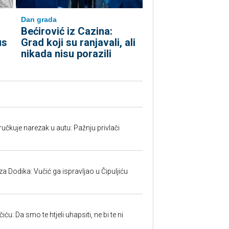
Dan grada
Bećirović iz Cazina:
us
Grad koji su ranjavali, ali
nikada nisu porazili
učkuje narezak u autu: Pažnju privlači
 Dodika: Vučić ga ispravljao u Čipuljiću
u: Da smo te htjeli uhapsiti, ne bi te ni