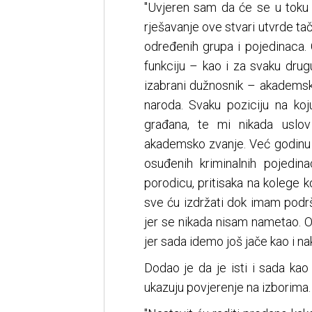
"Uvjeren sam da će se u toku 
rješavanje ove stvari utvrde tač
određenih grupa i pojedinaca. 
funkciju – kao i za svaku dru
izabrani dužnosnik – akademsko
naroda. Svaku poziciju na ko
građana, te mi nikada uslov
akademsko zvanje. Već godinu 
osuđenih kriminalnih pojed
porodicu, pritisaka na kolege k
sve ću izdržati dok imam podr
jer se nikada nisam nametao. On
jer sada idemo još jače kao i na
Dodao je da je isti i sada kao
ukazuju povjerenje na izborima.