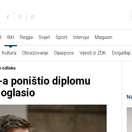
t
BiH
Regija
Svijet
Sport
Intervjui
Magazin
Kultura
Obrazovanje
Dijaspora
Vijesti iz ZDK
Događaji
io odluku
-a poništio diplomu
 oglasio
Na