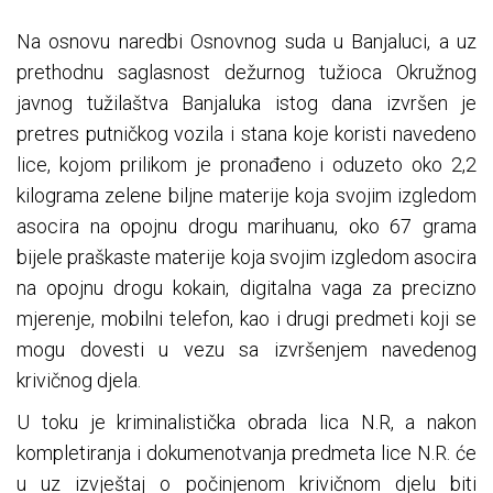
Na osnovu naredbi Osnovnog suda u Banjaluci, a uz
prethodnu saglasnost dežurnog tužioca Okružnog
javnog tužilaštva Banjaluka istog dana izvršen je
pretres putničkog vozila i stana koje koristi navedeno
lice, kojom prilikom je pronađeno i oduzeto oko 2,2
kilograma zelene biljne materije koja svojim izgledom
asocira na opojnu drogu marihuanu, oko 67 grama
bijele praškaste materije koja svojim izgledom asocira
na opojnu drogu kokain, digitalna vaga za precizno
mjerenje, mobilni telefon, kao i drugi predmeti koji se
mogu dovesti u vezu sa izvršenjem navedenog
krivičnog djela.
U toku je kriminalistička obrada lica N.R, a nakon
kompletiranja i dokumenotvanja predmeta lice N.R. će
u uz izvještaj o počinjenom krivičnom djelu biti