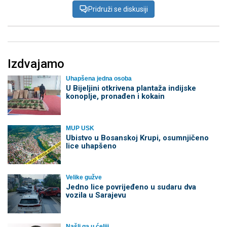
Pridruži se diskusiji
Izdvajamo
Uhapšena jedna osoba
​U Bijeljini otkrivena plantaža indijske
konoplje, pronađen i kokain
MUP USK
Ubistvo u Bosanskoj Krupi, osumnjičeno
lice uhapšeno
Velike gužve
Јedno lice povrijeđeno u sudaru dva
vozila u Sarajevu
Našli ga u ćeliji