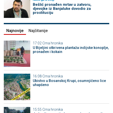
Bešlić pronađen mrtav u zatvoru,
djevojke iz Banjaluke dovodio za
prostituciju
Najnovije
Najčitanije
17:02
Crna hronika
​U Bijeljini otkrivena plantaža indijske konoplje,
pronađen i kokain
16:08
Crna hronika
Ubistvo u Bosanskoj Krupi, osumnjičeno lice
uhapšeno
15:55
Crna hronika