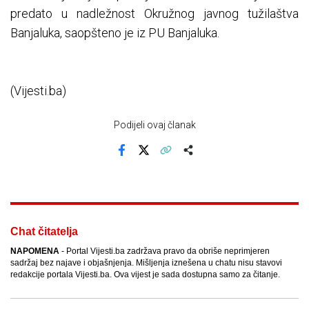
predato u nadležnost Okružnog javnog tužilaštva
Banjaluka, saopšteno je iz PU Banjaluka.
(Vijesti.ba)
Podijeli ovaj članak
Facebook
X
Kopiraj link
Više
Chat čitatelja
NAPOMENA
- Portal Vijesti.ba zadržava pravo da obriše neprimjeren
sadržaj bez najave i objašnjenja. Mišljenja iznešena u chatu nisu stavovi
redakcije portala Vijesti.ba. Ova vijest je sada dostupna samo za čitanje.