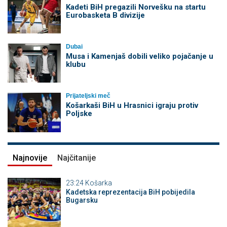
Kadeti BiH pregazili Norvešku na startu
Eurobasketa B divizije
Dubai
Musa i Kamenjaš dobili veliko pojačanje u
klubu
Prijateljski meč
Košarkaši BiH u Hrasnici igraju protiv
Poljske
Najnovije
Najčitanije
23:24
Košarka
Kadetska reprezentacija BiH pobijedila
Bugarsku