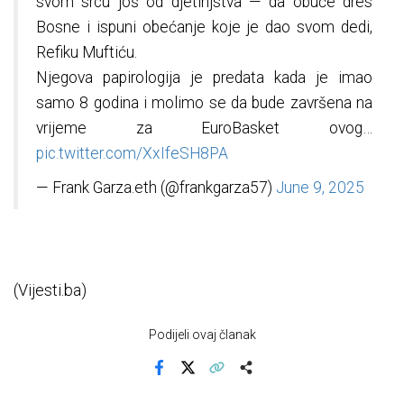
svom srcu još od djetinjstva — da obuče dres
Bosne i ispuni obećanje koje je dao svom dedi,
Refiku Muftiću.
Njegova papirologija je predata kada je imao
samo 8 godina i molimo se da bude završena na
vrijeme za EuroBasket ovog…
pic.twitter.com/XxIfeSH8PA
— Frank Garza.eth (@frankgarza57)
June 9, 2025
(Vijesti.ba)
Podijeli ovaj članak
Facebook
X
Kopiraj link
Više