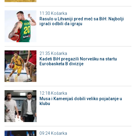
11:30
Košarka
Rasulo u Litvaniji pred meč sa BiH: Najbolji
igrači odbili da igraju
21:35
Košarka
Kadeti BiH pregazili Norvešku na startu
Eurobasketa B divizije
12:18
Košarka
Musa i Kamenjaš dobili veliko pojačanje u
klubu
09:24
Košarka