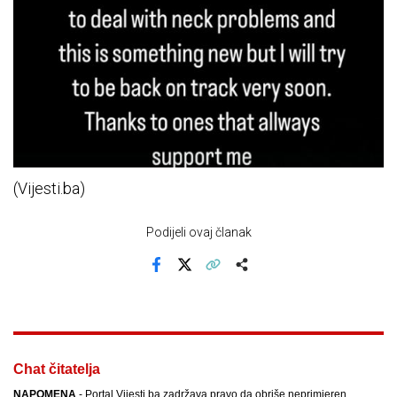
(Vijesti.ba)
Podijeli ovaj članak
Facebook
X
Kopiraj link
Više
Chat čitatelja
NAPOMENA
- Portal Vijesti.ba zadržava pravo da obriše neprimjeren