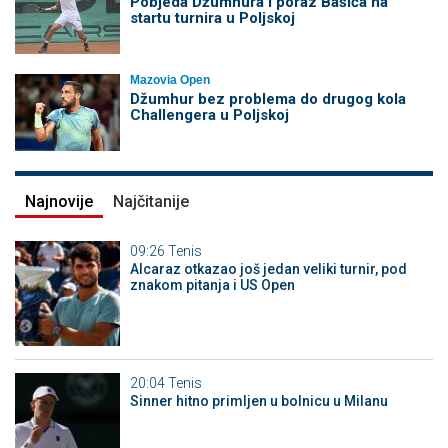
Pobjeda Džumhura i poraz Bašića na
startu turnira u Poljskoj
Mazovia Open
Džumhur bez problema do drugog kola
Challengera u Poljskoj
Najnovije
Najčitanije
09:26
Tenis
Alcaraz otkazao još jedan veliki turnir, pod
znakom pitanja i US Open
20:04
Tenis
Sinner hitno primljen u bolnicu u Milanu