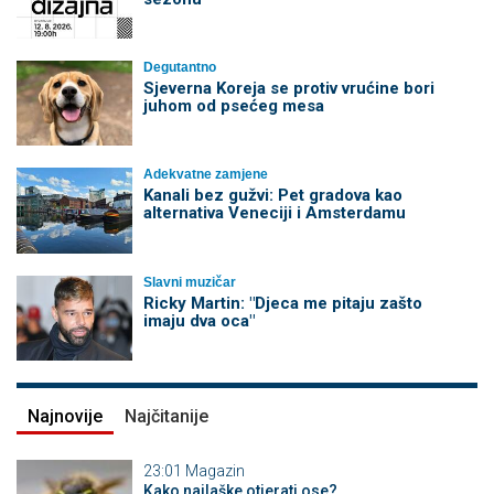
Degutantno
Sjeverna Koreja se protiv vrućine bori
juhom od psećeg mesa
Adekvatne zamjene
Kanali bez gužvi: Pet gradova kao
alternativa Veneciji i Amsterdamu
Slavni muzičar
Ricky Martin: "Djeca me pitaju zašto
imaju dva oca"
Najnovije
Najčitanije
23:01
Magazin
Kako najlaške otjerati ose?