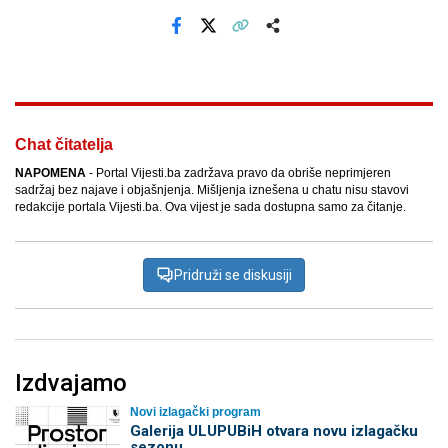
Facebook
X
Kopiraj link
Više
Chat čitatelja
NAPOMENA
- Portal Vijesti.ba zadržava pravo da obriše neprimjeren
sadržaj bez najave i objašnjenja. Mišljenja iznešena u chatu nisu stavovi
redakcije portala Vijesti.ba. Ova vijest je sada dostupna samo za čitanje.
Pridruži se diskusiji
Izdvajamo
Novi izlagački program
Galerija ULUPUBiH otvara novu izlagačku
sezonu