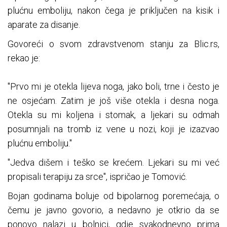
plućnu emboliju, nakon čega je priključen na kisik i
aparate za disanje.
Govoreći o svom zdravstvenom stanju za Blic.rs,
rekao je:
"Prvo mi je otekla lijeva noga, jako boli, trne i često je
ne osjećam. Zatim je još više otekla i desna noga.
Otekla su mi koljena i stomak, a ljekari su odmah
posumnjali na tromb iz vene u nozi, koji je izazvao
plućnu emboliju."
"Jedva dišem i teško se krećem. Ljekari su mi već
propisali terapiju za srce", ispričao je Tomović.
Bojan godinama boluje od bipolarnog poremećaja, o
čemu je javno govorio, a nedavno je otkrio da se
ponovo nalazi u bolnici, gdje svakodnevno prima