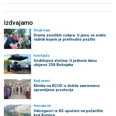
Izdvajamo
Štrajk traje
Drama zeničkih rudara: U jamu se vratio
radnik kojem je prethodno pozlilo
Kod Ključa
Godišnjica zločina: U jednom danu
ubijeno 258 Bošnjaka
Bolji uslovi
Klinika na KCUS-u dobila savremeno
opremljene prostorije
Potvrdio Uk
Vatrogasci iz KS upućeni na požarište
kod Konjica