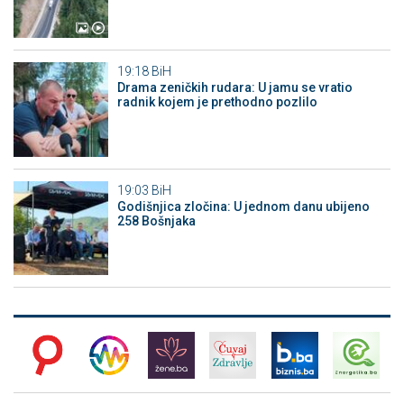
19:18
BiH
Drama zeničkih rudara: U jamu se vratio
radnik kojem je prethodno pozlilo
19:03
BiH
Godišnjica zločina: U jednom danu ubijeno
258 Bošnjaka