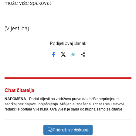
može više spakovati.
(Vijesti.ba)
Podijeli ovaj članak
Facebook
X
Kopiraj link
Više
Chat čitatelja
NAPOMENA
- Portal Vijesti.ba zadržava pravo da obriše neprimjeren
sadržaj bez najave i objašnjenja. Mišljenja iznešena u chatu nisu stavovi
redakcije portala Vijesti.ba. Ova vijest je sada dostupna samo za čitanje.
Pridruži se diskusiji