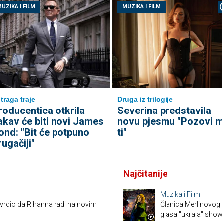
UZIKA I FILM
MUZIKA I FILM
traga traje
Druga iz trilogije
roducentica otkrila
Severina predstavila
akav će biti novi James
novu pjesmu "Pozovi 
ond: "Bit će potpuno
ti"
rugačiji"
Najčitanije
Muzika i Film
vrdio da Rihanna radi na novim
Članica Merlinovog 
glasa "ukrala" sho