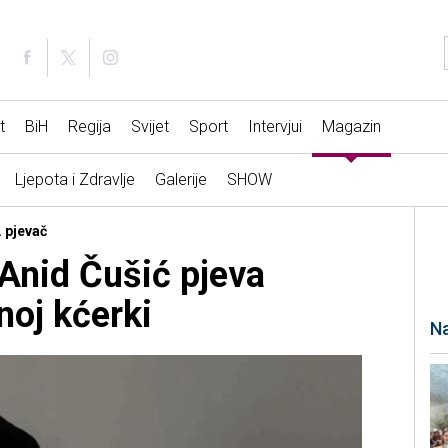
t
BiH
Regija
Svijet
Sport
Intervjui
Magazin
Ljepota i Zdravlje
Galerije
SHOW
. pjevač
 Anid Čušić pjeva
noj kćerki
Na