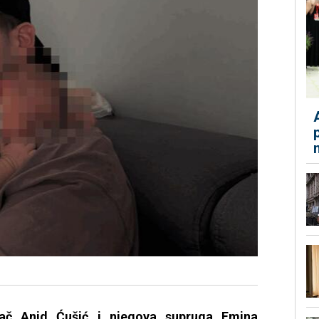
vač Anid Ćušić i njegova supruga Emina