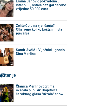
Emina Jahović pokradena u
Istanbulu, ostala bez garderobe
vrijedne 50.000 eura
Želite Čolu na vjenčanju?
Otkriveno koliko košta minuta
pjevanja
Samir Avdić u Vijećnici ugostio
Dinu Merlina
jčitanije
Članica Merlinovog tima
očarala publiku: Umjetnica
čarobnog glasa "ukrala" show