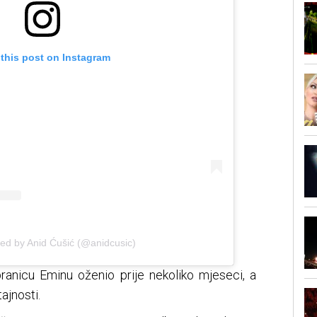
 this post on Instagram
ed by Anid Ćušić (@anidcusic)
branicu Eminu oženio prije nekoliko mjeseci, a
ajnosti.