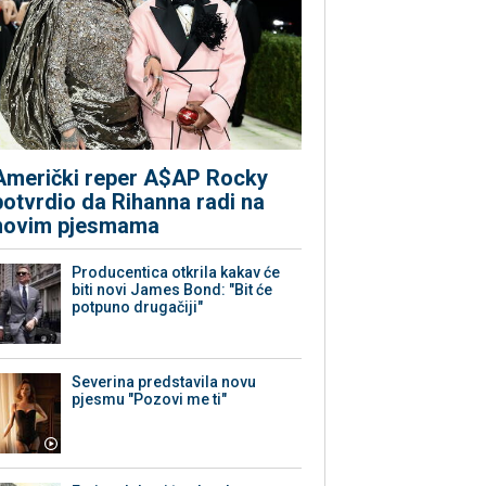
Američki reper A$AP Rocky
potvrdio da Rihanna radi na
novim pjesmama
Producentica otkrila kakav će
biti novi James Bond: "Bit će
potpuno drugačiji"
Severina predstavila novu
pjesmu "Pozovi me ti"