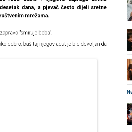
vadesetak dana, a pjevač često dijeli sretne
društvenim mrežama.
zapravo "smiruje beba".
ako dobro, baš taj njegov adut je bio dovoljan da
.
Na