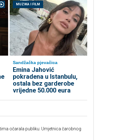
MUZIKA I FILM
Sandžačka pjevačica
Emina Jahović
me
pokradena u Istanbulu,
ostala bez garderobe
vrijedne 50.000 eura
tima očarala publiku: Umjetnica čarobnog
w