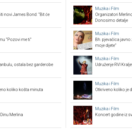
Muzika i Film
iti novi James Bond: "Bit će
Organizatori Merlin
Donosimo detalje
Muzika i Film
mu "Pozovi me ti"
Bh. pjevačica javno z
moje dijete"
Muzika i Film
anbulu, ostala bez garderobe
Udruženje RVI Kralj
Muzika i Film
veno koliko košta minuta
Otkriveno koliko je 
Muzika i Film
 Dinu Merlina
Koncert godine iz s