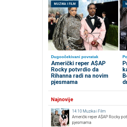
MUZIKA I FILM
M
Dugoočekivani povratak
Po
Američki reper A$AP
P
Rocky potvrdio da
k
Rihanna radi na novim
B
pjesmama
d
Najnovije
14:10
Muzika i Film
Američki reper A$AP Rocky pot
pjesmama