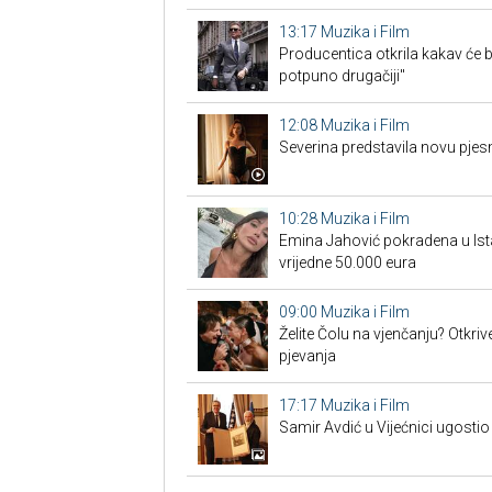
13:17
Muzika i Film
Producentica otkrila kakav će b
potpuno drugačiji"
12:08
Muzika i Film
Severina predstavila novu pjes
10:28
Muzika i Film
Emina Jahović pokradena u Ist
vrijedne 50.000 eura
09:00
Muzika i Film
Želite Čolu na vjenčanju? Otkri
pjevanja
17:17
Muzika i Film
Samir Avdić u Vijećnici ugostio