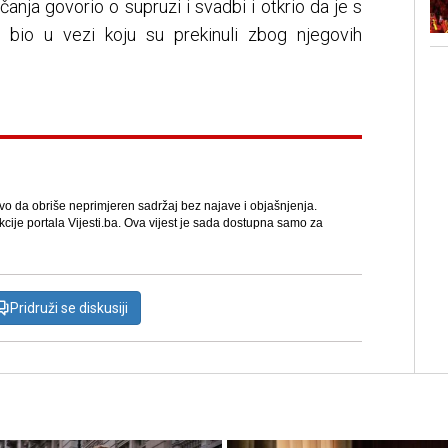
anja govorio o supruzi i svadbi i otkrio da je s
 bio u vezi koju su prekinuli zbog njegovih
avo da obriše neprimjeren sadržaj bez najave i objašnjenja.
kcije portala Vijesti.ba. Ova vijest je sada dostupna samo za
Pridruži se diskusiji