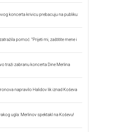
ovog koncerta krivicu prebacuju na publiku:
atražila pomoć: "Prijeti mi, zaštitite mene i
evo traži zabranu koncerta Dine Merlina
dronova napravilo Halidov lik iznad Koševa
vakog ugla: Merlinov spektakl na Koševu!