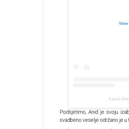
View
A post shar
Podsjetimo, Anid je svoju iza
svadbeno veselje održano je u t